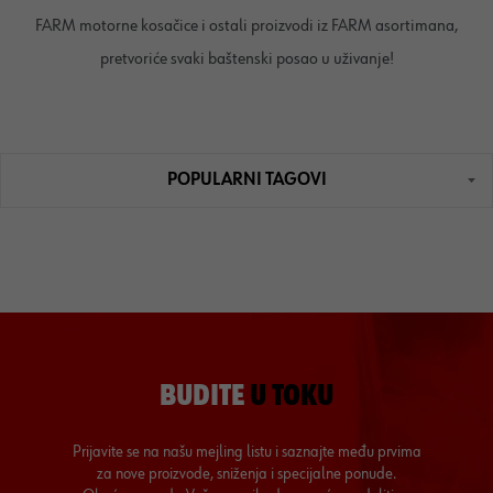
FARM motorne kosačice i ostali proizvodi iz FARM asortimana,
pretvoriće svaki baštenski posao u uživanje!
POPULARNI TAGOVI
BUDITE
U TOKU
Prijavite se na našu mejling listu i saznajte među prvima
za nove proizvode, sniženja i specijalne ponude.