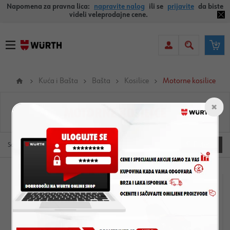
Napomena za pravna lica:
napravite nalog
ili se
prijavite
da biste
videli veleprodajne cene.
Kuća i Bašta
Bašta
Kosilice
Motorne kosilice
MOTORNE KOSILICE
Filteri
Sortiraj