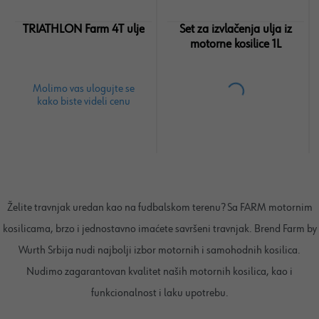
TRIATHLON Farm 4T ulje
Set za izvlačenja ulja iz
motorne kosilice 1L
Molimo vas ulogujte se
kako biste videli cenu
Želite travnjak uredan kao na fudbalskom terenu? Sa FARM motornim
kosilicama, brzo i jednostavno imaćete savršeni travnjak. Brend Farm by
Wurth Srbija nudi najbolji izbor motornih i samohodnih kosilica.
Nudimo zagarantovan kvalitet naših motornih kosilica, kao i
funkcionalnost i laku upotrebu.