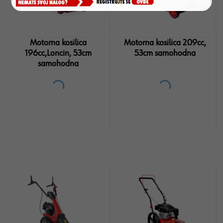
Motorna kosilica
Motorna kosilica 209cc,
196cc,Loncin, 53cm
53cm samohodna
samohodna