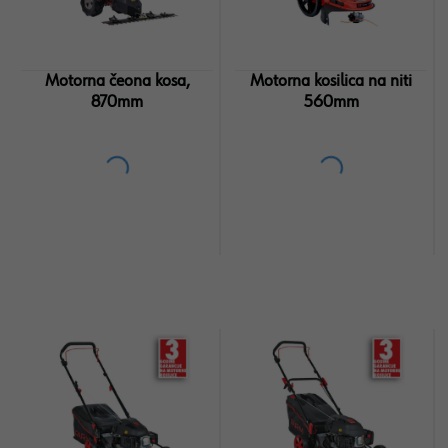
Motorna čeona kosa,
Motorna kosilica na niti
870mm
560mm