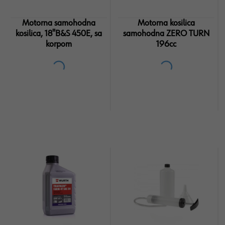
Motorna samohodna
Motorna kosilica
kosilica, 18''B&S 450E, sa
samohodna ZERO TURN
korpom
196cc