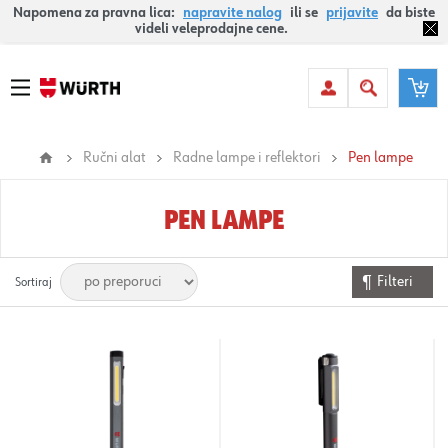
Napomena za pravna lica:
napravite nalog
ili se
prijavite
da biste
videli veleprodajne cene.
Ručni alat
Radne lampe i reflektori
Pen lampe
PEN LAMPE
Filteri
Sortiraj