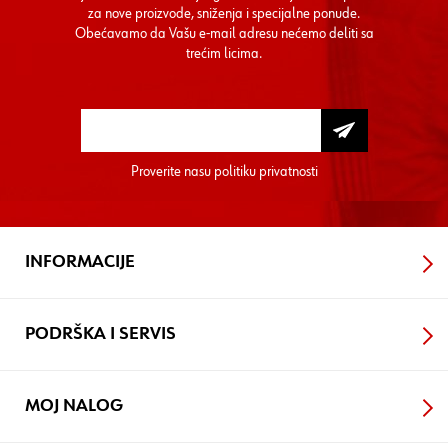
za nove proizvode, sniženja i specijalne ponude.
Obećavamo da Vašu e-mail adresu nećemo deliti sa
trećim licima.
Proverite nasu
politiku privatnosti
INFORMACIJE
PODRŠKA I SERVIS
MOJ NALOG