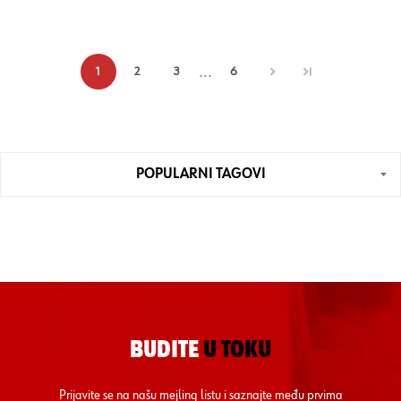
...
1
2
3
6
POPULARNI TAGOVI
BUDITE
U TOKU
Prijavite se na našu mejling listu i saznajte među prvima