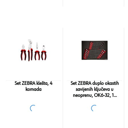
Set ZEBRA klešta, 4
Set ZEBRA duplo okastih
komada
savijenih ključeva u
neoprenu, OK6-32, 12
komada