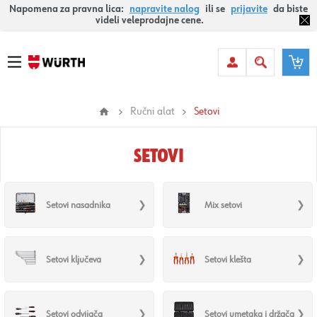
Napomena za pravna lica:
napravite nalog
ili se
prijavite
da biste
videli veleprodajne cene.
Ručni alat
Setovi
SETOVI
Setovi nasadnika
Mix setovi
Setovi ključeva
Setovi klešta
Setovi odvijača
Setovi umetaka i držača