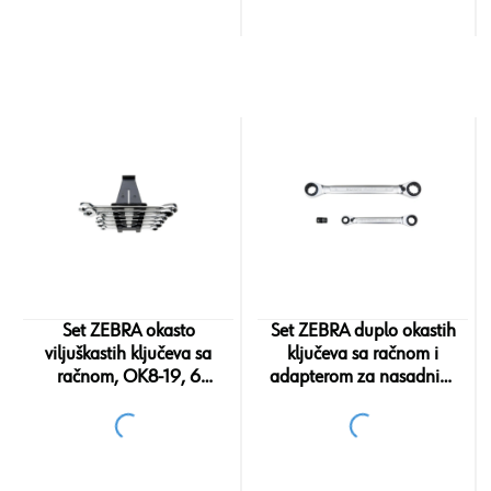
Set ZEBRA okasto
Set ZEBRA duplo okastih
viljuškastih ključeva sa
ključeva sa račnom i
račnom, OK8-19, 6
adapterom za nasadnike
komada
1/4"