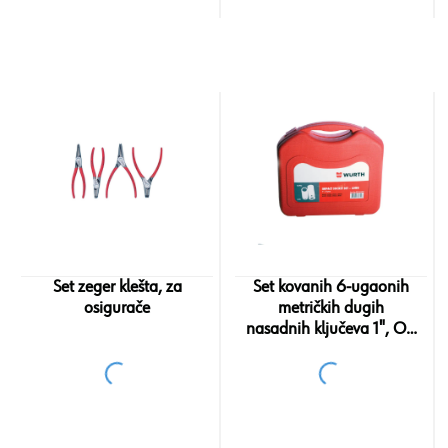
Set zeger klešta, za
Set kovanih 6-ugaonih
osigurače
metričkih dugih
nasadnih ključeva 1", OK
22-41, 8 komada