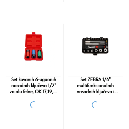
Set kovanih 6-ugaonih
Set ZEBRA 1/4"
nasadnih ključeva 1/2"
multifunkcionalnih
za alu felne, OK 17,19,21
nasadnih ključeva i
, 3 komada
umetaka sa račnom, 23
komada