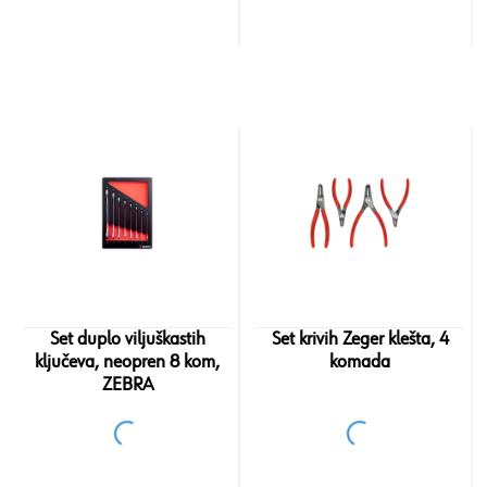
Set duplo viljuškastih
Set krivih Zeger klešta, 4
ključeva, neopren 8 kom,
komada
ZEBRA