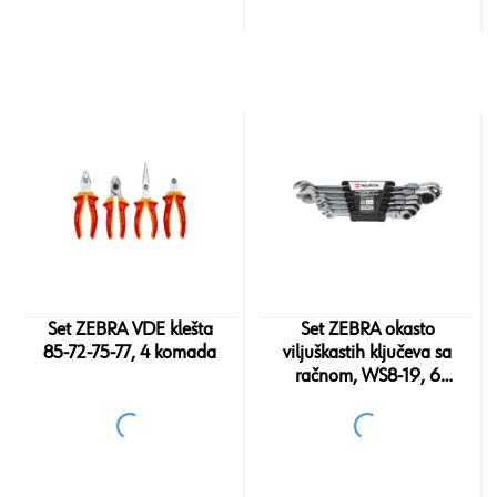
Set ZEBRA VDE klešta
Set ZEBRA okasto
85-72-75-77, 4 komada
viljuškastih ključeva sa
račnom, WS8-19, 6
komada