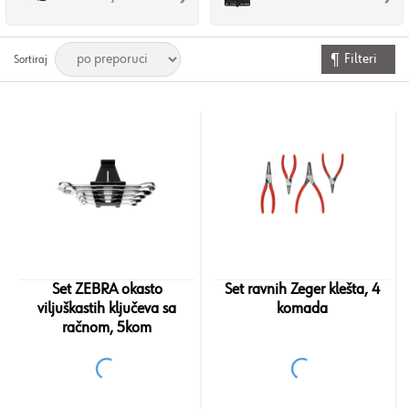
Filteri
Sortiraj
Set ZEBRA okasto
Set ravnih Zeger klešta, 4
viljuškastih ključeva sa
komada
račnom, 5kom