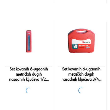
Set kovanih 6-ugaonih
Set kovanih 6-ugaonih
metričkih dugih
metričkih dugih
nasadnih ključeva 1/2",
nasadnih ključeva 3/4",
OK 10-32, 13 komada
OK 17-38, 8 komada