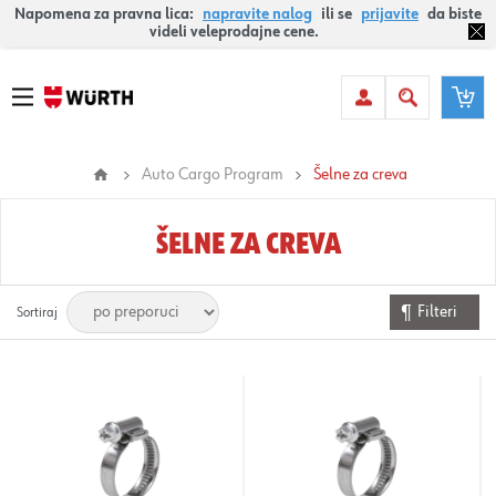
Napomena za pravna lica:
napravite nalog
ili se
prijavite
da biste
videli veleprodajne cene.
Auto Cargo Program
Šelne za creva
ŠELNE ZA CREVA
Filteri
Sortiraj