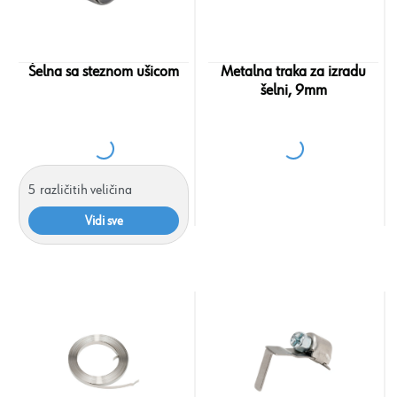
Šelna sa steznom ušicom
Metalna traka za izradu
šelni, 9mm
5
različitih veličina
Vidi sve