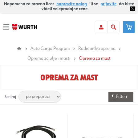
Napomena za pravna lica:
napravite nalog
ili se
prijavite
da biste
videli veleprodajne cene.
Auto Cargo Program
Radionička oprema
Oprema za ulje i masti
Oprema za mast
OPREMA ZA MAST
Filteri
Sortiraj