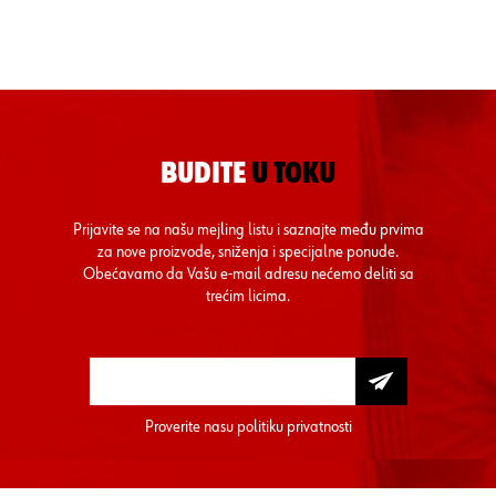
BUDITE
U TOKU
Prijavite se na našu mejling listu i saznajte među prvima
za nove proizvode, sniženja i specijalne ponude.
Obećavamo da Vašu e-mail adresu nećemo deliti sa
trećim licima.
Proverite nasu
politiku privatnosti