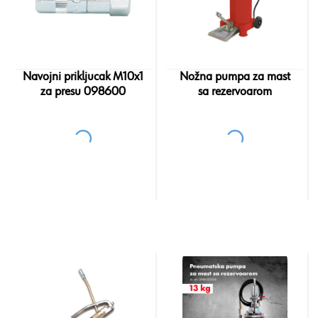
Navojni prikljucak M10x1
Nožna pumpa za mast
za presu 098600
sa rezervoarom