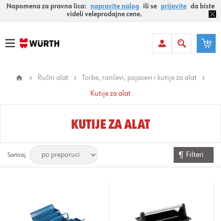
Napomena za pravna lica:
napravite nalog
ili se
prijavite
da biste
videli veleprodajne cene.
Ručni alat
Torbe, rančevi, pojasevi i kutije za alat
Kutije za alat
KUTIJE ZA ALAT
Filteri
Sortiraj