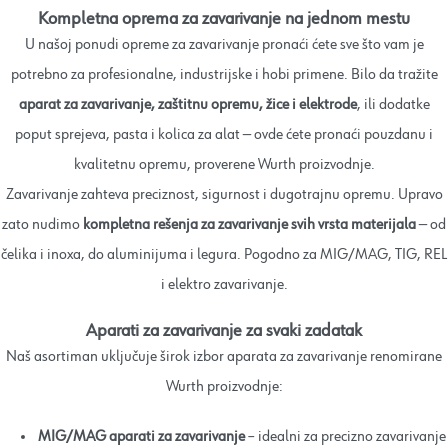
Kompletna oprema za zavarivanje na jednom mestu
U našoj ponudi opreme za zavarivanje pronaći ćete sve što vam je
potrebno za profesionalne, industrijske i hobi primene. Bilo da tražite
aparat za zavarivanje, zaštitnu opremu, žice i elektrode
, ili dodatke
poput sprejeva, pasta i kolica za alat — ovde ćete pronaći pouzdanu i
kvalitetnu opremu, proverene Wurth proizvodnje.
Zavarivanje zahteva preciznost, sigurnost i dugotrajnu opremu. Upravo
zato nudimo
kompletna rešenja za zavarivanje svih vrsta materijala
— od
čelika i inoxa, do aluminijuma i legura. Pogodno za MIG/MAG, TIG, REL
i elektro zavarivanje.
Aparati za zavarivanje za svaki zadatak
Naš asortiman uključuje širok izbor aparata za zavarivanje renomirane
Wurth proizvodnje:
MIG/MAG aparati za zavarivanje
– idealni za precizno zavarivanje