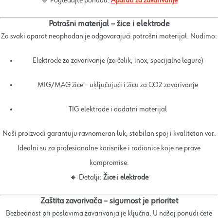
🔸 Pogledajte ponudu:
Aparati za zavarivanje
Potrošni materijal – žice i elektrode
Za svaki aparat neophodan je odgovarajući potrošni materijal. Nudimo:
Elektrode za zavarivanje (za čelik, inox, specijalne legure)
MIG/MAG žice – uključujući i žicu za CO2 zavarivanje
TIG elektrode i dodatni materijal
Naši proizvodi garantuju ravnomeran luk, stabilan spoj i kvalitetan var.
Idealni su za profesionalne korisnike i radionice koje ne prave
kompromise.
🔸 Detalji:
Žice i elektrode
Zaštita zavarivača – sigurnost je prioritet
Bezbednost pri poslovima zavarivanja je ključna. U našoj ponudi ćete