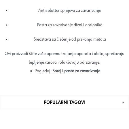
Antisplatter sprejeva za zavarivanje
Pasta za zavarivanje dizni i gorionika
Sredstava za čišćenje od prskanja metala
Ovi proizvodi štite vašu opremu trajanja aparata i alata, sprečavaju
lepljenje varova i olakšavaju održavanje.
🔸 Pogledaj:
Sprej i pasta za zavarivanje
POPULARNI TAGOVI