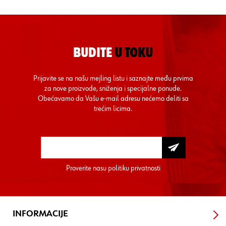
BUDITE
U TOKU
Prijavite se na našu mejling listu i saznajte među prvima
za nove proizvode, sniženja i specijalne ponude.
Obećavamo da Vašu e-mail adresu nećemo deliti sa
trećim licima.
Proverite nasu
politiku privatnosti
INFORMACIJE