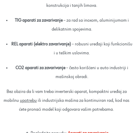
konstrukcija i tanjih limova.
TIG aparati za zavarivanje
– za rad sa inoxom, aluminijumom i
delikatnim spojevima.
REL aparati (elektro zavarivanje)
– robusni uređaji koji funkcionišu
i u teškim uslovima.
CO2 aparati za zavarivanje
– često korišćeni u auto industriji i
mašinskoj obradi.
Bez obzira da li vam treba inverterski aparat, kompaktni uređaj za
mobilnu
upotrebu
ili industrijska mašina za kontinuiran rad, kod nas
ćete pronaći model koji odgovara vašim potrebama.