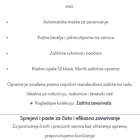
naći:
Automatske maske za zavarivanje
Kožne kecelje i jakne otporne na varnice
Zaštitne rukavice i naočare
Radne cipele S3 klase, Wurth zaštitna oprema
Oprema je izrađena prema najvišim standardima zaštite na radu.
Idealna za industriju, radionice i terenski rad.
🔸 Pogledajte kolekciju:
Zaštita zavarivača
Sprejevi i paste za čisto i efikasno zavarivanje
Za postizanje čistih i preciznih varova bez oštećenja opreme,
preporučujemo korišćenje: