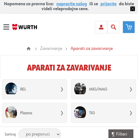
Napomena za pravna lica:
napravite nalog
ili se
prijavite
da biste
videli veleprodajne cene.
Zavarivanje
Aparati za zavarivanje
APARATI ZA ZAVARIVANJE
REL
MIG/MAG
Plazma
TIG
Filteri
Sortiraj