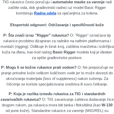
TIG rukavice često poručuju i
automatske maske za varenje
radi
zaštite vida, dok građevinski radnici uz model Basic Rigger
kombinuju
Radna odela
sa ojačanjima za kolena.
Ekspertski odgovori: Održavanje i specifičnosti kože
P: Šta znači izraz "Rigger" rukavica?
O: "Rigger" označava tip
rukavice prvobitno dizajniran za radnike na naftnim platformama i
montaži (rigging). Odlikuje ih širok kroj, zaštitna manžetna i izdržljiva
koža na dlanu, kao kod našeg
Basic Rigger
modela koji je idealan
za opšte građevinske poslove.
P: Mogu li se kožne rukavice prati vodom?
O: Ne preporučuje se
pranje prirodne kože velikom količinom vode jer to može dovesti do
ukrućivanja materijala (loss of suppleness) nakon sušenja. Za
čišćenje se koriste specijalizovana sredstva ili suvo četkanje.
P: Koja je razlika između rukavica za TIG i standardnih
zavarivačkih rukavica?
O: TIG zavarivanje zahteva dodavanje žice
drugom rukom, pa rukavica mora biti tanka i fleksibilna (kao
W-130
od pune kože). Standardne rukavice za varenje (MIG/REL) su