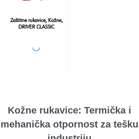
Zaštitne rukavice, Kožne,
DRIVER CLASSIC
Kožne rukavice: Termička i
mehanička otpornost za tešku
industriju