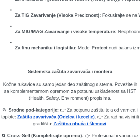
Za TIG Zavarivanje (Visoka Preciznost):
 Fokusirajte se na 
Za MIG/MAG Zavarivanje i visoke temperature:
 Neophodni
Za finu mehaniku i logistiku:
 Model 
Protect
 nudi balans iz
Sistemska zaštita zavarivača i montera
Kožne rukavice su samo jedan deo zaštitnog sistema. Povežite ih
sa komplementarnom opremom za potpunu usklađenost sa HST
(Health, Safety, Environment) propisima.
📂
Srodne pod-kategorije:
👉 Za potpunu zaštitu tela od varnica i
toplote:
Zaštita zavarivača (Odelca i kecelje)
. 👉 Za rad na visini ili
gradilištu:
Zaštitna obuća i šlemovi
.
🔄
Cross-Sell (Kompletirajte opremu):
👉 Profesionalni varioci uz