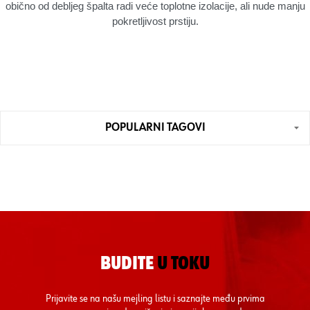
obično od debljeg špalta radi veće toplotne izolacije, ali nude manju
pokretljivost prstiju.
POPULARNI TAGOVI
BUDITE
U TOKU
Prijavite se na našu mejling listu i saznajte među prvima