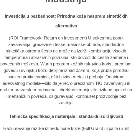
Investicija u bezbednost: Prirodna koža naspram sintetičkih
alternativa
(ROI Framework: Return on Investment) U sektorima poput
zavarivanja, građevine i teške mašinske obrade, standardna
sintetička oprema često ne može da izdrži kombinaciju visokih
temperatura i abrazivnih površina, što dovodi do čestih zamena i
povećanih troškova. Wurth program kožnih rukavica koristi premium
goveđu i svinjsku kožu debljine iznad 0.9mm, koja pruža prirodnu
barijeru protiv varnica, oštrih ivica metala i proboja. Odabirom
adekvatnog modela—bilo da je reč o preciznom TIG zavarivanju ili
grubim bravarskim radovima—direktno smanjujete rizik od opekotina
i mehaničkih povreda, osiguravajući kontinuitet proizvodnje bez
zastoja.
Tehnička specifikacija materijala i standardi izdržljivosti
Razumevanje razlike između pune kože (Full Grain) i špalta (Split