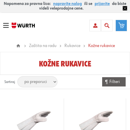
Napomena za pravna lica:
napravite nalog
ili se
prijavite
da biste
videli veleprodajne cene.
Zaštita na radu
Rukavice
Kožne rukavice
KOŽNE RUKAVICE
Filteri
Sortiraj