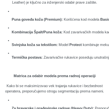
Leather) je ključno za inženjerski odabir prave zaštite.
Puna goveđa koža (Premium):
 Korišćena kod modela 
Basi
Kombinacija Špalt/Puna koža:
 Kod zavarivačkih modela kao
Svinjska koža sa tekstilom:
 Model 
Protect
 kombinuje meku 
Termička postava:
 Zavarivačke rukavice poseduju unutrašnju 
Matrica za odabir modela prema radnoj operaciji
Kako bi se maksimizovao vek trajanja rukavice i bezbednost
operatera, preporučujemo strogu segmentaciju prema nameni.
Za bravarske i građevinske radove (Heavy Duty):
 Preporu