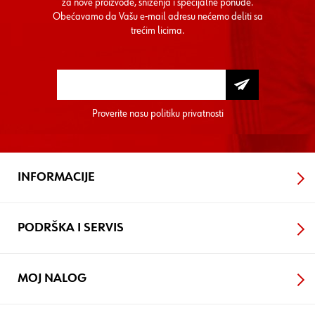
za nove proizvode, sniženja i specijalne ponude.
Obećavamo da Vašu e-mail adresu nećemo deliti sa
trećim licima.
Proverite nasu
politiku privatnosti
INFORMACIJE
PODRŠKA I SERVIS
MOJ NALOG