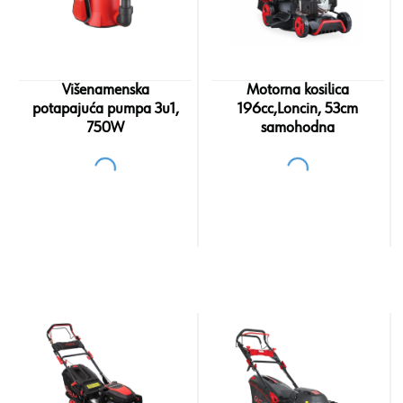
Višenamenska
Motorna kosilica
potapajuća pumpa 3u1,
196cc,Loncin, 53cm
750W
samohodna