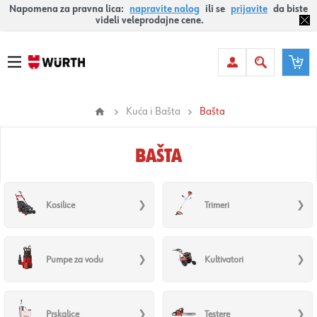
Napomena za pravna lica:
napravite nalog
ili se
prijavite
da biste
videli veleprodajne cene.
Kuća i Bašta
Bašta
BAŠTA
Kosilice
Trimeri
Pumpe za vodu
Kultivatori
Prskalice
Testere