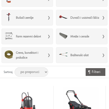
Bušači zemlje
Duvači i usisivači lišća
Farm rezervni delovi
Mreže i cerade
Creva, konektori i
Baštenski alat
prskalice
Filteri
Sortiraj