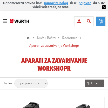
Napomena za pravna lica:
napravite nalog
ili se
prijavite
da biste
videli veleprodajne cene.
Kuća i Bašta
Radionica
Aparati za zavarivanje Workshopr
APARATI ZA ZAVARIVANJE
WORKSHOPR
Filteri
Sortiraj