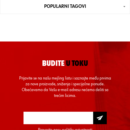
POPULARNI TAGOVI
BUDITE
U TOKU
Prijavite se na našu mejling listu i saznajte među prvima
za nove proizvode, sniženja i specijalne ponude.
Obećavamo da Vašu e-mail adresu nećemo deliti sa
trećim licima.
Proverite nasu
politiku privatnosti