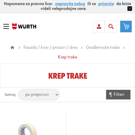
Napomena za pravna lica:
napravite nalog
ili se
prijavite
da biste
videli veleprodajne cene.
Fasada / krov / prozori / drvo
Građevinske trake
Krep trake
KREP TRAKE
Filteri
Sortiraj