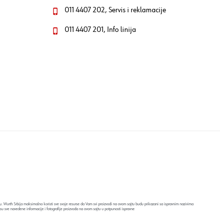
011 4407 202, Servis i reklamacije
011 4407 201, Info linija
. Wurth Srbija maksimalno koristi sve svoje resurse da Vam svi proizvodi na ovom sajtu budu prikazani sa ispravnim nazivima
su sve navedene informacije i fotografije proizvoda na ovom sajtu u potpunosti ispravne