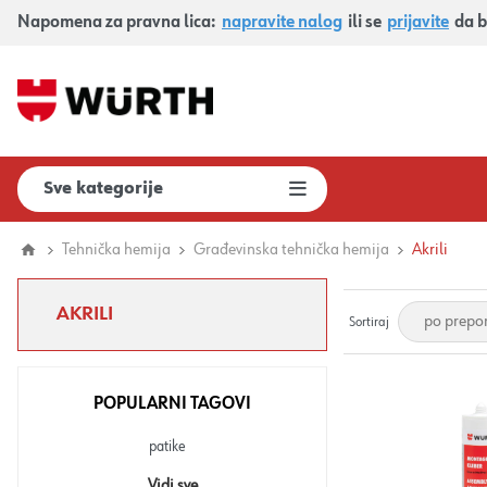
Napomena za pravna lica:
napravite nalog
ili se
prijavite
da b
Sve kategorije
Tehnička hemija
Građevinska tehnička hemija
Akrili
AKRILI
Sortiraj
POPULARNI TAGOVI
patike
Vidi sve