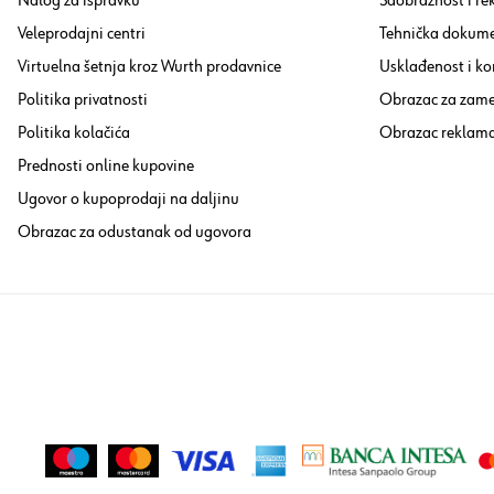
Nalog za ispravku
Saobraznost i re
Veleprodajni centri
Tehnička dokume
Virtuelna šetnja kroz Wurth prodavnice
Usklađenost i ko
Politika privatnosti
Obrazac za zam
Politika kolačića
Obrazac reklama
Prednosti online kupovine
Ugovor o kupoprodaji na daljinu
Obrazac za odustanak od ugovora