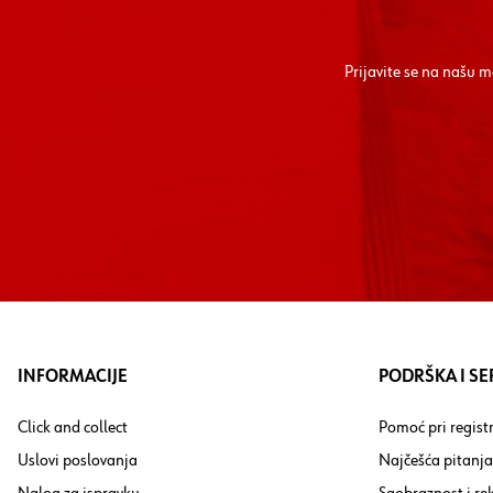
Prijavite se na našu 
INFORMACIJE
PODRŠKA I SE
Click and collect
Pomoć pri registr
Uslovi poslovanja
Najčešća pitanja