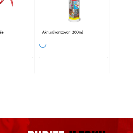
uše
Akril silikonizovani 280ml