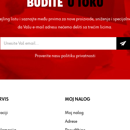
BUDITE
U TOKU
mejling listu i saznajte među prvima za nove proizvode, sniženja i specij
da Vašu e-mail adresu nećemo deliti sa trećim licima.
Proverite nasu
politiku privatnosti
RVIS
MOJ NALOG
aciji
Moj nalog
Adrese