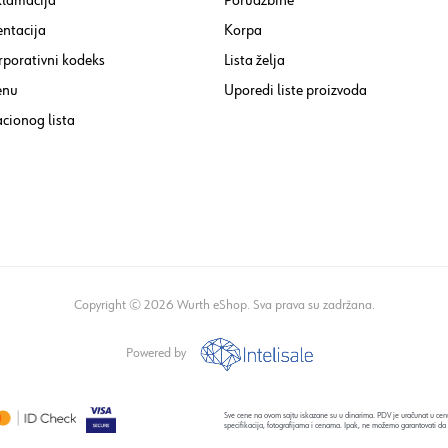
klamacija
Porudžbine
ntacija
Korpa
rporativni kodeks
Lista želja
enu
Uporedi liste proizvoda
cionog lista
Copyright © 2026 Wurth eShop. Sva prava su zadržana.
Powered by
Sve cene na ovom sajtu iskazane su u dinarima. PDV je uračunat u cenu
specifikacija, fotografijama i cenama. Ipak, ne možemo garantovati da 