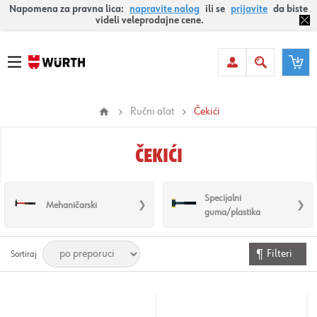
Napomena za pravna lica:
napravite nalog
ili se
prijavite
da biste
videli veleprodajne cene.
Ručni alat
Čekići
ČEKIĆI
Specijalni
Mehaničarski
guma/plastika
Filteri
Sortiraj