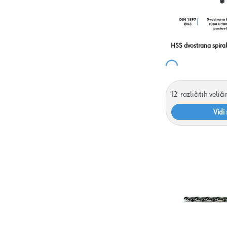
HSS dvostrana spiral
12
različitih velič
Vidi 