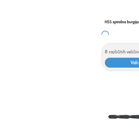
HSS spiralna burgija
8
različitih veliči
Vidi 