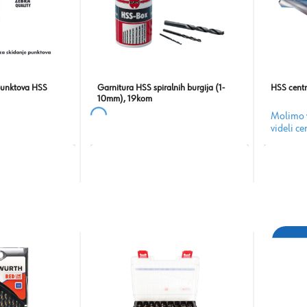
 punktova HSS
Garnitura HSS spiralnih burgija (1-
HSS centr
10mm), 19kom
Molimo v
videli c