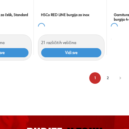
 za čelik, Standard
HSCo RED LINE burgija za inox
Garnitur
burgija 
ina
21
različitih veličina
sve
Vidi sve
1
2