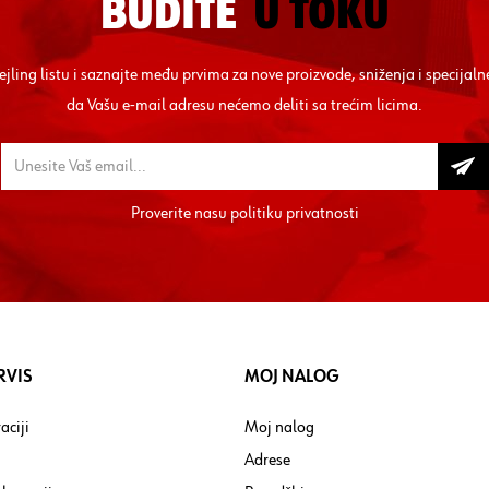
BUDITE
U TOKU
mejling listu i saznajte među prvima za nove proizvode, sniženja i specij
da Vašu e-mail adresu nećemo deliti sa trećim licima.
Proverite nasu
politiku privatnosti
RVIS
MOJ NALOG
aciji
Moj nalog
Adrese