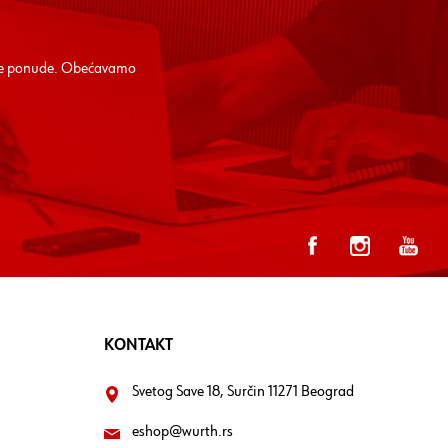
alne ponude. Obećavamo
KONTAKT
Svetog Save 18, Surčin 11271 Beograd
eshop@wurth.rs