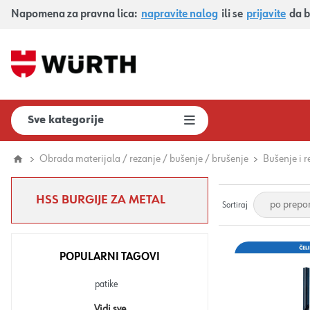
Napomena za pravna lica:
napravite nalog
ili se
prijavite
da b
Sve kategorije
Obrada materijala / rezanje / bušenje / brušenje
Bušenje i r
HSS BURGIJE ZA METAL
Sortiraj
POPULARNI TAGOVI
patike
Vidi sve