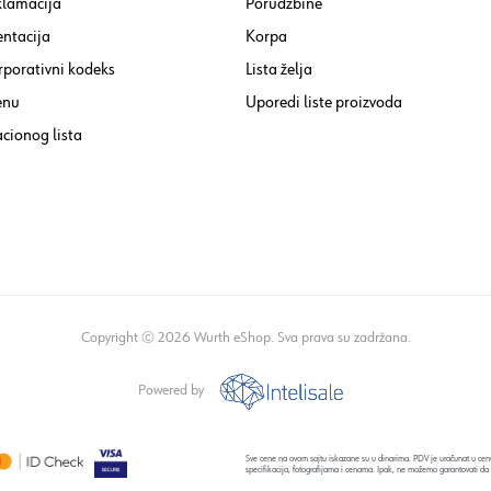
klamacija
Porudžbine
ntacija
Korpa
rporativni kodeks
Lista želja
enu
Uporedi liste proizvoda
cionog lista
Copyright © 2026 Wurth eShop. Sva prava su zadržana.
Powered by
Sve cene na ovom sajtu iskazane su u dinarima. PDV je uračunat u cenu
specifikacija, fotografijama i cenama. Ipak, ne možemo garantovati da 