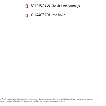
011 4407 202, Servis i reklamacije
011 4407 201, Info linija
. Wurth Srbija maksimalno koristi sve svoje resurse da Vam svi proizvodi na ovom sajtu budu prikazani sa ispravnim nazivima
su sve navedene informacije i fotografije proizvoda na ovom sajtu u potpunosti ispravne