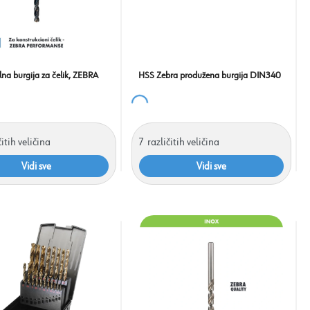
lna burgija za čelik, ZEBRA
HSS Zebra produžena burgija DIN340
čitih veličina
7
različitih veličina
Vidi sve
Vidi sve