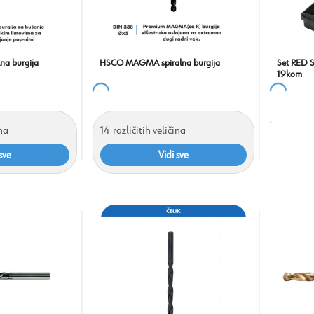
na burgija
HSCO MAGMA spiralna burgija
Set RED 
19kom
ina
14
različitih veličina
sve
Vidi sve