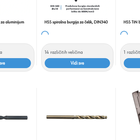
 za aluminijum
HSS spiralna burgija za čelik, DIN340
HSS TiN b
na
14
različitih veličina
1
različi
sve
Vidi sve