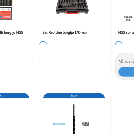
NE burgija HSS
Set Red Line burgija 170 kom
HSS spira
48
razli