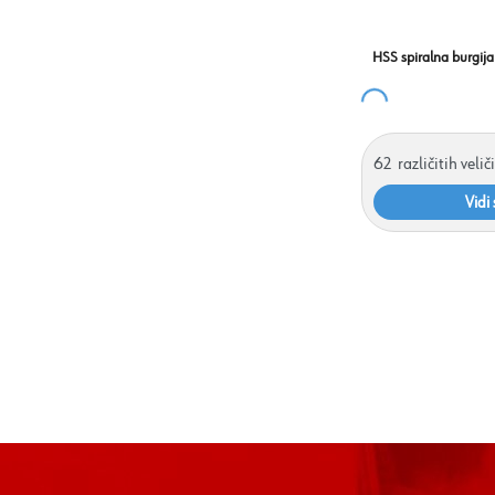
HSS spiralna burgija
62
različitih velič
Vidi 