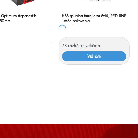
a Optimum stepenastih
HSS spiralna burgija za čelik, RED LINE
4-30mm
- Veća pakovanja
23
različitih veličina
Vidi sve