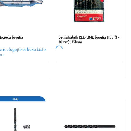
irajuća burgija
Set spiralnih RED LINE burgija HSS (1 -
10mm), 19kom
as ulogujte se kako biste
enu