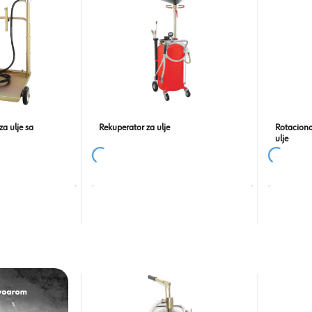
a ulje sa
Rekuperator za ulje
Rotaciona
ulje