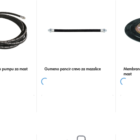
u pumpu za mast
Gumeno pancir crevo za mazalice
Membrana
mast