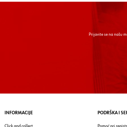
Prijavite se na našu 
INFORMACIJE
PODRŠKA I SE
Click and collect
Pomoć pri registr