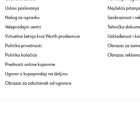
Uslovi poslovanja
Najčešća pitanja
Nalog za ispravku
Saobraznost i re
Veleprodajni centri
Tehnička dokume
Virtuelna šetnja kroz Wurth prodavnice
Usklađenost i ko
Politika privatnosti
Obrazac za zam
Politika kolačića
Obrazac reklama
Prednosti online kupovine
Ugovor o kupoprodaji na daljinu
Obrazac za odustanak od ugovora