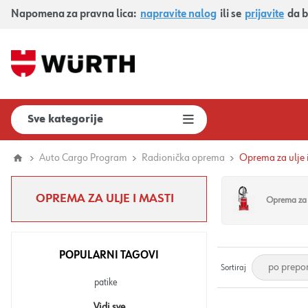
Napomena za pravna lica:
napravite nalog
ili se
prijavite
da b
Sve kategorije
Auto Cargo Program
Radionička oprema
Oprema za ulje 
OPREMA ZA ULJE I MASTI
Oprema za
POPULARNI TAGOVI
Sortiraj
patike
Vidi sve