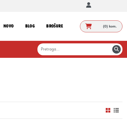
NOVO
BLOG
BROŠURE
(0)
kom.