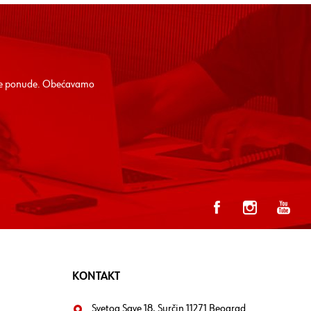
alne ponude. Obećavamo
KONTAKT
Svetog Save 18, Surčin 11271 Beograd