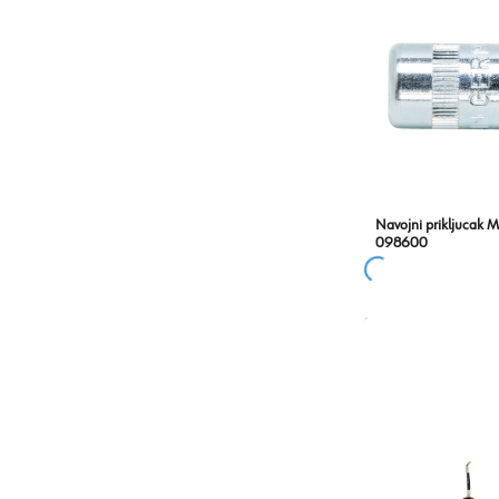
Navojni prikljucak M
098600