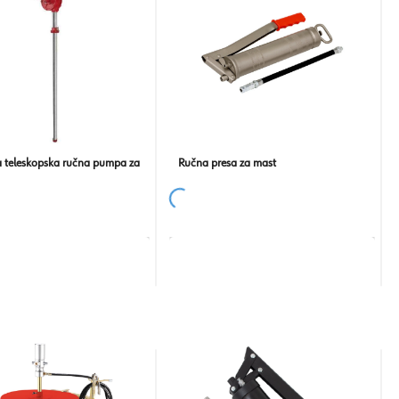
 teleskopska ručna pumpa za
Ručna presa za mast