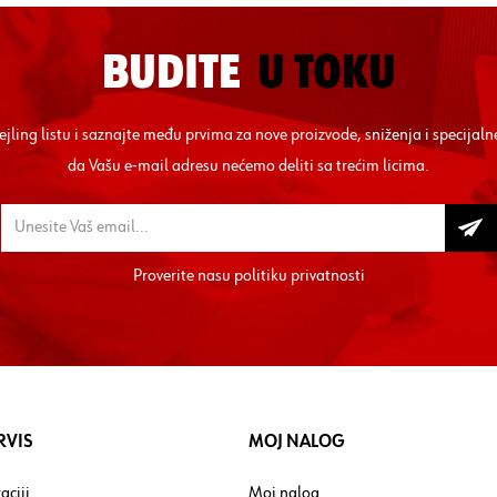
BUDITE
U TOKU
mejling listu i saznajte među prvima za nove proizvode, sniženja i specij
da Vašu e-mail adresu nećemo deliti sa trećim licima.
Proverite nasu
politiku privatnosti
RVIS
MOJ NALOG
aciji
Moj nalog