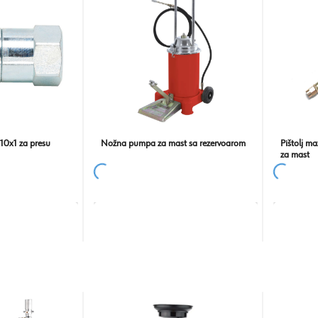
10x1 za presu
Nožna pumpa za mast sa rezervoarom
Pištolj m
za mast