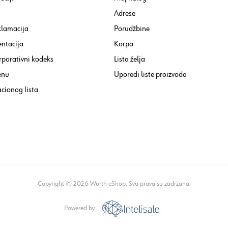
Adrese
klamacija
Porudžbine
ntacija
Korpa
rporativni kodeks
Lista želja
enu
Uporedi liste proizvoda
cionog lista
Copyright © 2026 Wurth eShop. Sva prava su zadržana.
Powered by