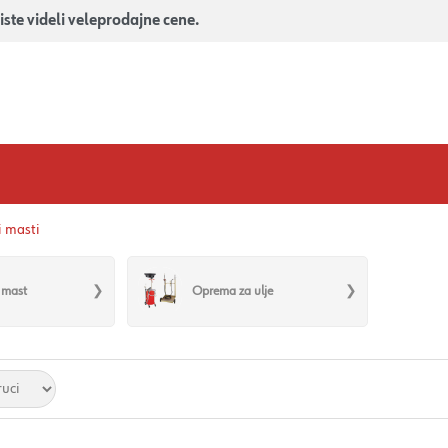
iste videli veleprodajne cene.
i masti
 mast
Oprema za ulje