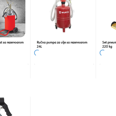
t sa rezervoarom
Ručna pumpa za ulje sa rezervoarom
Set pneu
24L
220 kg