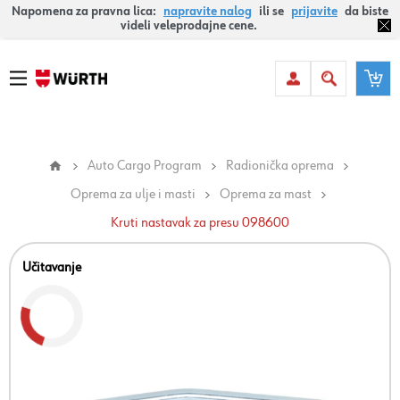
Napomena za pravna lica:
napravite nalog
ili se
prijavite
da biste
videli veleprodajne cene.
Auto Cargo Program
Radionička oprema
Oprema za ulje i masti
Oprema za mast
Kruti nastavak za presu 098600
Učitavanje