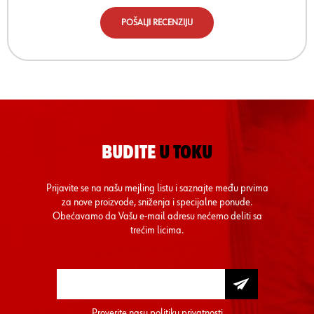
POŠALJI RECENZIJU
BUDITE
U TOKU
Prijavite se na našu mejling listu i saznajte među prvima
za nove proizvode, sniženja i specijalne ponude.
Obećavamo da Vašu e-mail adresu nećemo deliti sa
trećim licima.
Proverite nasu
politiku privatnosti