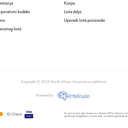
ntacija
Korpa
rporativni kodeks
Lista želja
enu
Uporedi liste proizvoda
cionog lista
Copyright © 2026 Wurth eShop. Sva prava su zadržana.
Powered by
Sve cene na ovom sajtu iskazane su u dinarima. PDV je uračunat u cenu
specifikacija, fotografijama i cenama. Ipak, ne možemo garantovati da 