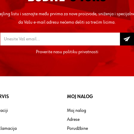
mejling listu i saznajte među prvima za nove proizvode, sniženja i specij
da Vašu e-mail adresu nećemo deliti sa trećim licima.
Proverite nasu
politiku privatnosti
RVIS
MOJ NALOG
aciji
Moj nalog
Adrese
klamacija
Porudžbine