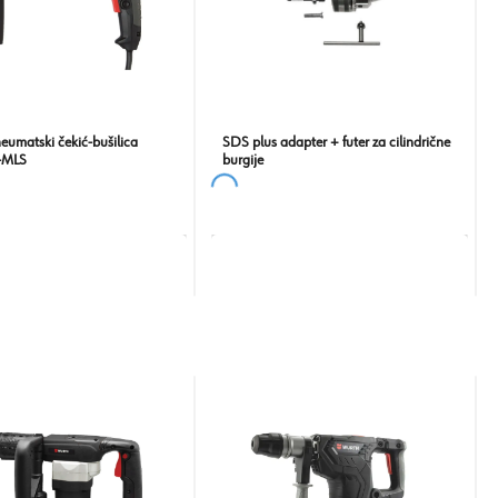
neumatski čekić-bušilica
SDS plus adapter + futer za cilindrične
-MLS
burgije