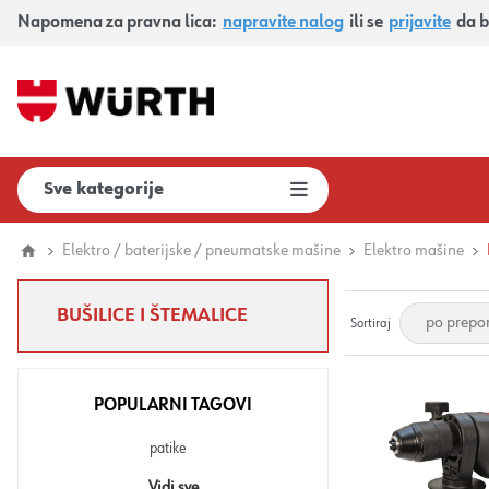
Napomena za pravna lica:
napravite nalog
ili se
prijavite
da b
Sve kategorije
Elektro / baterijske / pneumatske mašine
Elektro mašine
BUŠILICE I ŠTEMALICE
Sortiraj
POPULARNI TAGOVI
patike
Vidi sve