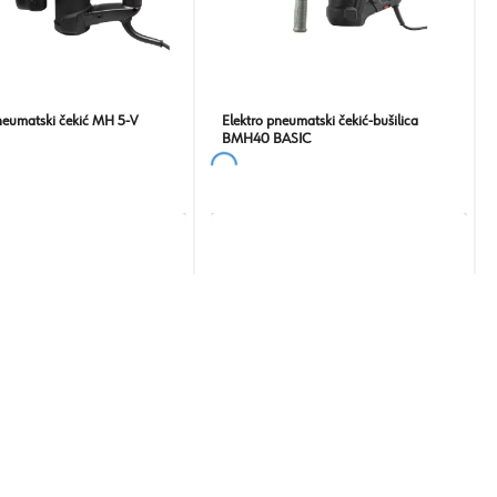
neumatski čekić MH 5-V
Elektro pneumatski čekić-bušilica
BMH40 BASIC