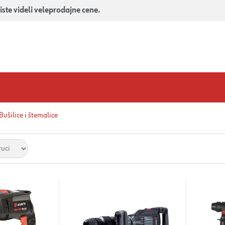
iste videli veleprodajne cene.
Bušilice i štemalice