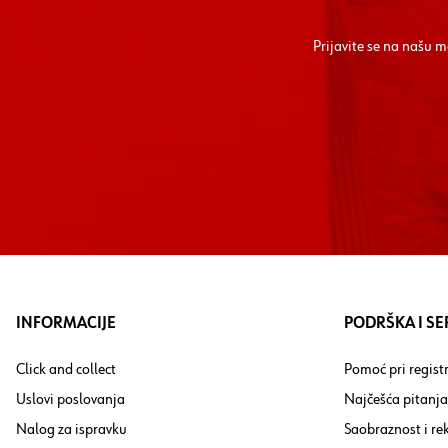
Prijavite se na našu 
INFORMACIJE
PODRŠKA I SE
Click and collect
Pomoć pri registr
Uslovi poslovanja
Najčešća pitanja
Nalog za ispravku
Saobraznost i re