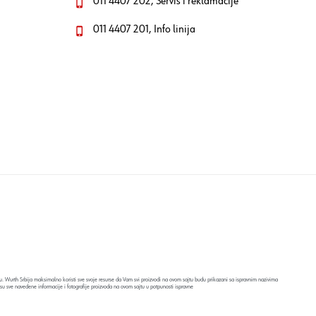
011 4407 202, Servis i reklamacije
011 4407 201, Info linija
. Wurth Srbija maksimalno koristi sve svoje resurse da Vam svi proizvodi na ovom sajtu budu prikazani sa ispravnim nazivima
su sve navedene informacije i fotografije proizvoda na ovom sajtu u potpunosti ispravne