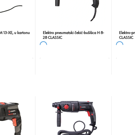
BM 13-XE, u kartonu
Elektro pneumatski čekić-bušilica H 8-
Elektro-p
28 CLASSIC
CLASSIC