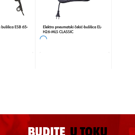
a bušilica ESB 65-
Elektro pneumatski čekić-bušilica EL-
H26-MLS CLASSIC
BUDITE
U TOKU