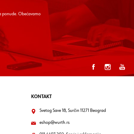
alne ponude. Obećavamo
KONTAKT
Svetog Save 18, Surčin 11271 Beograd
eshop@wurth.rs