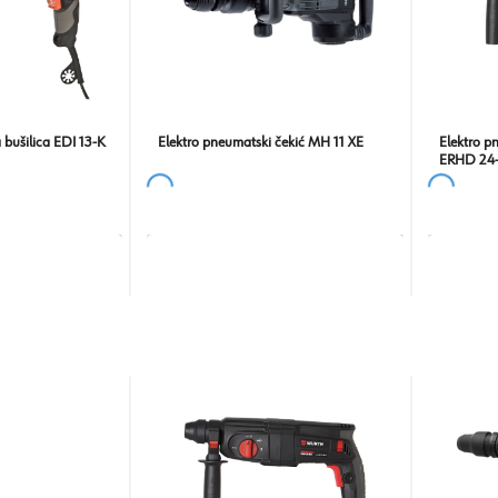
 bušilica EDI 13-K
Elektro pneumatski čekić MH 11 XE
Elektro p
ERHD 24