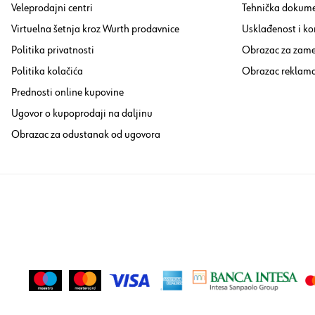
Veleprodajni centri
Tehnička dokume
Virtuelna šetnja kroz Wurth prodavnice
Usklađenost i ko
Politika privatnosti
Obrazac za zam
Politika kolačića
Obrazac reklama
Prednosti online kupovine
Ugovor o kupoprodaji na daljinu
Obrazac za odustanak od ugovora