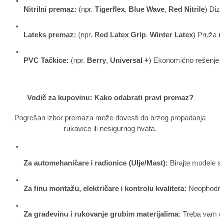
Nitrilni premaz:
 (npr. 
Tigerflex
, 
Blue Wave
, 
Red Nitrile
) Diz
Lateks premaz:
 (npr. 
Red Latex Grip
, 
Winter Latex
) Pruža 
PVC Tačkice:
 (npr. 
Berry
, 
Universal +
) Ekonomično rešenje 
Vodič za kupovinu: Kako odabrati pravi premaz?
Pogrešan izbor premaza može dovesti do brzog propadanja
rukavice ili nesigurnog hvata.
Za automehaničare i radionice (Ulje/Mast):
 Birajte modele 
Za finu montažu, električare i kontrolu kvaliteta:
 Neophodna
Za građevinu i rukovanje grubim materijalima:
 Treba vam de