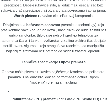
ambalažom često primorava radnike da biraju između bezbednosti i
preciznosti. Debele rukavice štite, ali oduzimaju osećaj; rad bez
rukavica vraća preciznost, ali otvara vrata povredama i abrazijama.
Wurth pletene rukavice
eliminišu ovaj kompromis.
Dizajnirane sa
bešavnom osnovom
(seamless technology) koja
prati konture šake kao "druga koža", naše rukavice nude zaštitu bez
gubitka motorike. Bilo da se radi o
Tigerflex
tehnologiji za
automehaničare ili tankom
poliuretanu
za finu elektroniku, dobijate
sertifikovanu sigurnost koja omogućava radnicima da manipulišu
najsitnijim šrafovima bez potrebe da skidaju zaštitnu opremu.
Tehničke specifikacije i tipovi premaza
Osnova naših pletenih rukavica najčešće je izrađena od poliestera,
pamuka ili najlona/likre, dok se performanse definišu tipom
"močenja" (premaza) na dlanu:
Poliuretanski (PU) premaz:
 (npr. 
Black PU
, 
White PU
) Pru