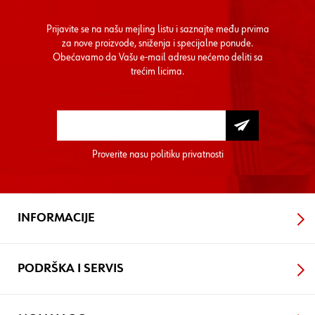
Prijavite se na našu mejling listu i saznajte među prvima
za nove proizvode, sniženja i specijalne ponude.
Obećavamo da Vašu e-mail adresu nećemo deliti sa
trećim licima.
Proverite nasu
politiku privatnosti
INFORMACIJE
PODRŠKA I SERVIS