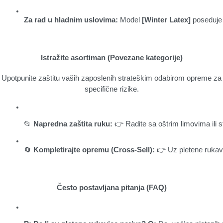
Za rad u hladnim uslovima:
 Model 
[Winter Latex]
 poseduje 
Istražite asortiman (Povezane kategorije)
Upotpunite zaštitu vaših zaposlenih strateškim odabirom opreme za
specifične rizike.
📂 
Napredna zaštita ruku:
 👉 Radite sa oštrim limovima ili 
🔄 
Kompletirajte opremu (Cross-Sell):
 👉 Uz pletene rukavi
Često postavljana pitanja (FAQ)