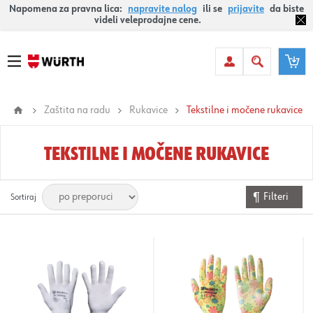
Napomena za pravna lica:
napravite nalog
ili se
prijavite
da biste
videli veleprodajne cene.
Zaštita na radu
Rukavice
Tekstilne i močene rukavice
TEKSTILNE I MOČENE RUKAVICE
Filteri
Sortiraj