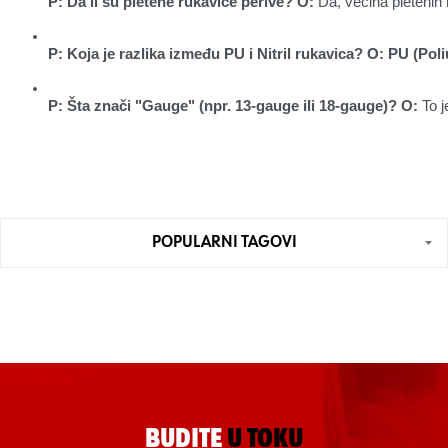
P: Da li su pletene rukavice perive?
O:
 Da, većina pletenih
P: Koja je razlika između PU i Nitril rukavica?
O:
PU (Poli
P: Šta znači "Gauge" (npr. 13-gauge ili 18-gauge)?
O:
 To 
POPULARNI TAGOVI
BUDITE
U TOKU