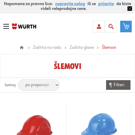
Napomena za pravna lica:
napravite nalog
ili se
prijavite
da biste
videli veleprodajne cene.
Zaštita na radu
Zaštita glave
Šlemovi
ŠLEMOVI
Filteri
Sortiraj