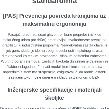
standardima
[PAS] Prevencija povreda kranijuma uz
maksimalnu ergonomiju
Padajući predmeti, udari glavom o fiksne prepreke i rizik od
električnog udara (do 440V) predstavljaju svakodnevne pretnje na
gradilištu i u industrijskim pogonima. Neadekvatna zaštita glave, ili
još gore, skidanje šlema zbog neudobnosti i toplotnog stresa,
direktno vodi ka teškim povredama i visokim odštetnim zahtevima.
Wurth program šlemova i zaštitnih kačketa dizajniran je da eliminiše
"faktor nelagodnosti" – naši modeli kombinuju malu masu sa
naprednim sistemima suspenzije, osiguravajući da radnici ostanu
zaštićeni tokom cele smene u skladu sa Zakonom o BZR.
Inženjerske specifikacije i materijali
školjke
Osnova naše ponude su šlemovi izrađeni od
HDPE
(polietilen visoke