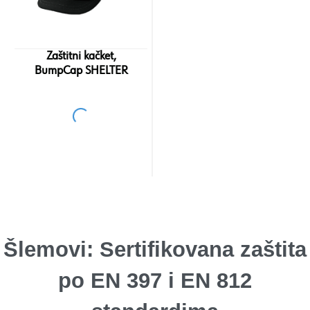
Zaštitni kačket,
BumpCap SHELTER
Šlemovi: Sertifikovana zaštita
po EN 397 i EN 812