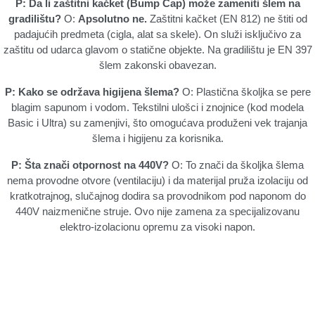
P: Da li zaštitni kačket (Bump Cap) može zameniti šlem na
gradilištu?
O:
Apsolutno ne.
Zaštitni kačket (EN 812) ne štiti od
padajućih predmeta (cigla, alat sa skele). On služi isključivo za
zaštitu od udarca glavom o statične objekte. Na gradilištu je EN 397
šlem zakonski obavezan.
P: Kako se održava higijena šlema?
O: Plastična školjka se pere
blagim sapunom i vodom. Tekstilni ulošci i znojnice (kod modela
Basic i Ultra) su zamenjivi, što omogućava produženi vek trajanja
šlema i higijenu za korisnika.
P: Šta znači otpornost na 440V?
O: To znači da školjka šlema
nema provodne otvore (ventilaciju) i da materijal pruža izolaciju od
kratkotrajnog, slučajnog dodira sa provodnikom pod naponom do
440V naizmenične struje. Ovo nije zamena za specijalizovanu
elektro-izolacionu opremu za visoki napon.