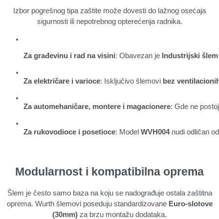
Izbor pogrešnog tipa zaštite može dovesti do lažnog osećaja
sigurnosti ili nepotrebnog opterećenja radnika.
Za građevinu i rad na visini
: Obavezan je 
Industrijski šlem
Za električare i varioce
: Isključivo šlemovi 
bez ventilacioni
Za automehaničare, montere i magacionere
: Gde ne postoj
Za rukovodioce i posetioce
: Model 
WVH004
 nudi odličan o
Modularnost i kompatibilna oprema
Šlem je često samo baza na koju se nadograđuje ostala zaštitna
oprema. Wurth šlemovi poseduju standardizovane
Euro-slotove
(30mm)
za brzu montažu dodataka.