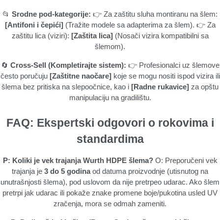
📂
Srodne pod-kategorije:
👉 Za zaštitu sluha montiranu na šlem:
[Antifoni i čepići]
(Tražite modele sa adapterima za šlem). 👉 Za
zaštitu lica (viziri):
[Zaštita lica]
(Nosači vizira kompatibilni sa
šlemom).
🔄
Cross-Sell (Kompletirajte sistem):
👉 Profesionalci uz šlemove
često poručuju
[Zaštitne naočare]
koje se mogu nositi ispod vizira ili
šlema bez pritiska na slepoočnice, kao i
[Radne rukavice]
za opštu
manipulaciju na gradilištu.
FAQ: Ekspertski odgovori o rokovima i
standardima
P: Koliki je vek trajanja Wurth HDPE šlema?
O: Preporučeni vek
trajanja je
3 do 5 godina
od datuma proizvodnje (utisnutog na
unutrašnjosti šlema), pod uslovom da nije pretrpeo udarac. Ako šlem
pretrpi jak udarac ili pokaže znake promene boje/pukotina usled UV
zračenja, mora se odmah zameniti.