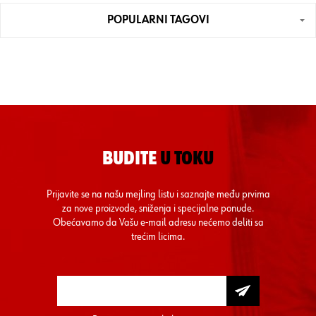
POPULARNI TAGOVI
BUDITE
U TOKU
Prijavite se na našu mejling listu i saznajte među prvima
za nove proizvode, sniženja i specijalne ponude.
Obećavamo da Vašu e-mail adresu nećemo deliti sa
trećim licima.