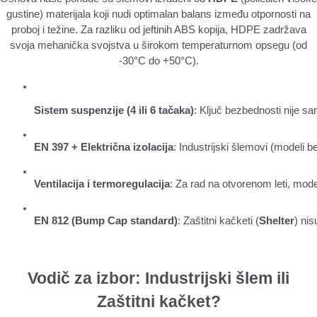
gustine) materijala koji nudi optimalan balans između otpornosti na
proboj i težine. Za razliku od jeftinih ABS kopija, HDPE zadržava
svoja mehanička svojstva u širokom temperaturnom opsegu (od
-30°C do +50°C).
Sistem suspenzije (4 ili 6 tačaka)
: Ključ bezbednosti nije sa
EN 397 + Električna izolacija
: Industrijski šlemovi (modeli 
Ventilacija i termoregulacija
: Za rad na otvorenom leti, mode
EN 812 (Bump Cap standard)
: Zaštitni kačketi (
Shelter
) ni
Vodič za izbor: Industrijski šlem ili
Zaštitni kačket?