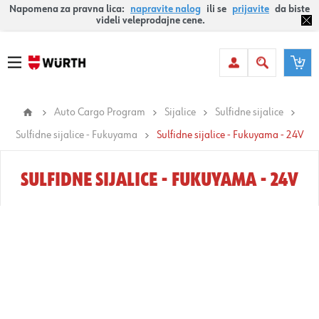
Napomena za pravna lica:
napravite nalog
ili se
prijavite
da biste
videli veleprodajne cene.
Auto Cargo Program
Sijalice
Sulfidne sijalice
Sulfidne sijalice - Fukuyama
Sulfidne sijalice - Fukuyama - 24V
SULFIDNE SIJALICE - FUKUYAMA - 24V