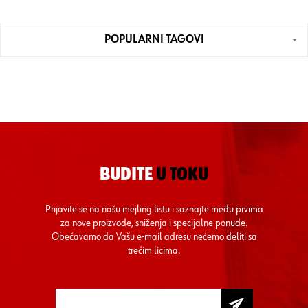
POPULARNI TAGOVI
BUDITE
U TOKU
Prijavite se na našu mejling listu i saznajte među prvima
za nove proizvode, sniženja i specijalne ponude.
Obećavamo da Vašu e-mail adresu nećemo deliti sa
trećim licima.