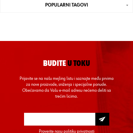
POPULARNI TAGOVI
BUDITE
U TOKU
Prijavite se na našu mejling listu i saznajte među prvima
za nove proizvode, sniženja i specijalne ponude.
Obećavamo da Vašu e-mail adresu nećemo deliti sa
trećim licima.
Proverite nasu
politiku privatnosti