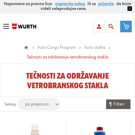
Napomena za pravna lica:
napravite nalog
ili se
prijavite
da biste
videli veleprodajne cene.
Auto Cargo Program
Auto stakla
Tečnosti za održavanje vetrobranskog stakla
TEČNOSTI ZA ODRŽAVANJE
VETROBRANSKOG STAKLA
Filteri
Sortiraj