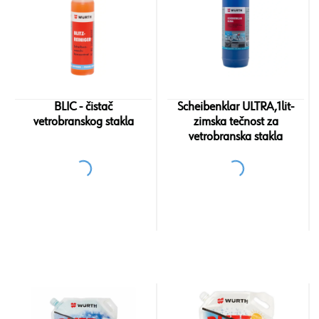
BLIC - čistač
Scheibenklar ULTRA,1lit-
vetrobranskog stakla
zimska tečnost za
vetrobranska stakla