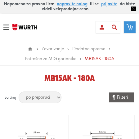
Napomena za pravna lica:
napravite nalog
ili se
prijavite
da biste
videli veleprodajne cene.
Zavarivanje
Dodatna oprema
Potrošno za MIG gorionike
MB15AK - 180A
MB15AK - 180A
Filteri
Sortiraj