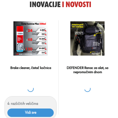
INOVACIJE
I
NOVOSTI
Brake cleaner, čistač kočnica
DEFENDER Ranac za alat, sa
nepromočivim dnom
4
različitih veličina
Vidi sve