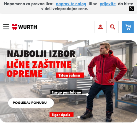
Napomena za pravna lica:
napravite nalog
ili se
prijavite
da biste
videli veleprodajne cene.