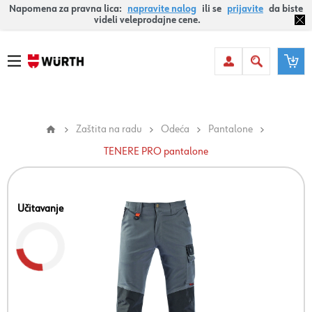
Napomena za pravna lica:
napravite nalog
ili se
prijavite
da biste
videli veleprodajne cene.
Zaštita na radu
Odeća
Pantalone
TENERE PRO pantalone
Učitavanje