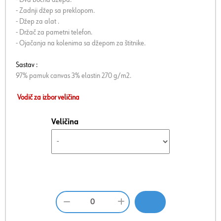
- Zadnji džep sa preklopom.
- Džep za alat .
- Držač za pametni telefon.
- Ojačanja na kolenima sa džepom za štitnike.
Sastav :
97% pamuk canvas 3% elastin 270 g/m2.
Vodič za izbor veličina
Veličina