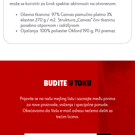
može se koristiti za širok spektar aktivnosti na otvorenom.
Glavna tkanina: 97% Canvas pamučno platno 3%
elastan 270 g / m2. Struktura „Canvas“ čini tkaninu
posebno otpornom i izdržljivom.
Ojačanja: 100% poliester Okford 190 g, PU premaz
BUDITE
U TOKU
Prijavite se na našu mejling listu i saznajte među prvima
za nove proizvode, sniženja i specijalne ponude.
Obećavamo da Vašu e-mail adresu nećemo deliti sa
trećim licima.