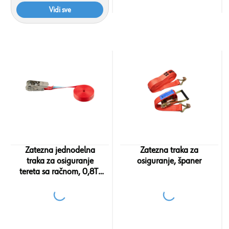
Vidi sve
Zatezna jednodelna
Zatezna traka za
traka za osiguranje
osiguranje, španer
tereta sa račnom, 0,8T;
25mm x 4m