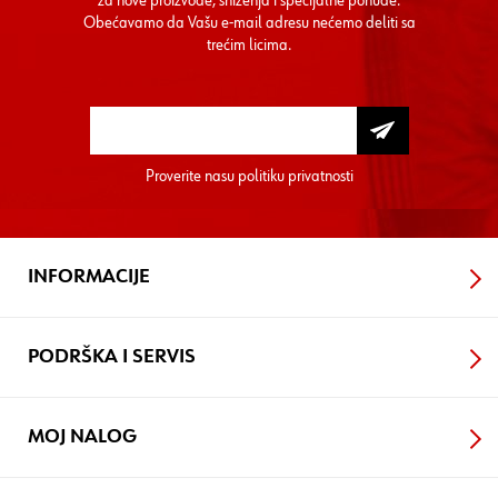
za nove proizvode, sniženja i specijalne ponude.
Obećavamo da Vašu e-mail adresu nećemo deliti sa
trećim licima.
Proverite nasu
politiku privatnosti
INFORMACIJE
PODRŠKA I SERVIS
MOJ NALOG