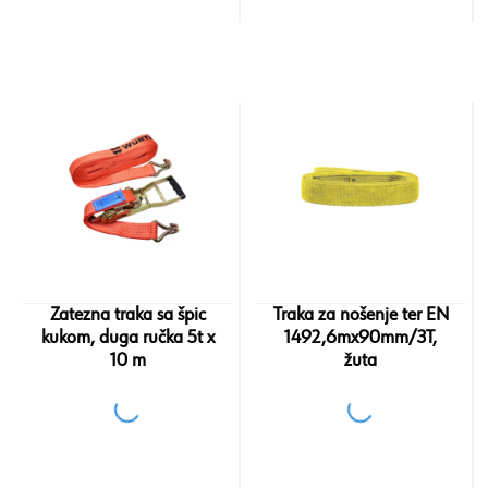
Zatezna traka sa špic
Traka za nošenje ter EN
kukom, duga ručka 5t x
1492,6mx90mm/3T,
10 m
žuta