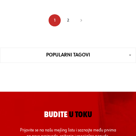
1
2
POPULARNI TAGOVI
BUDITE
U TOKU
Prijavite se na našu mejling listu i saznajte među prvima