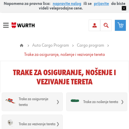
Napomena za pravna lica:
napravite nalog
ili se
prijavite
da biste
videli veleprodajne cene.
Auto Cargo Program
Cargo program
Trake za osiguranje, nošenje i vezivanje tereta
TRAKE ZA OSIGURANJE, NOŠENJE I
VEZIVANJE TERETA
Trake za osiguranje
Trake za nošenje tereta
tereta
Trake za vezivanje tereta