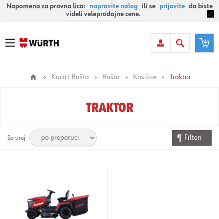
Napomena za pravna lica:
napravite nalog
ili se
prijavite
da biste
videli veleprodajne cene.
Kuća i Bašta
Bašta
Kosilice
Traktor
TRAKTOR
Filteri
Sortiraj