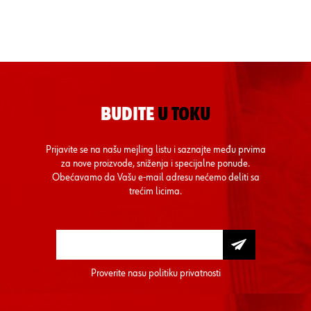
BUDITE
U TOKU
Prijavite se na našu mejling listu i saznajte među prvima
za nove proizvode, sniženja i specijalne ponude.
Obećavamo da Vašu e-mail adresu nećemo deliti sa
trećim licima.
Proverite nasu
politiku privatnosti