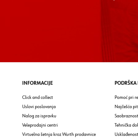
INFORMACIJE
PODRŠKA I
Click and collect
Pomoć pri re
Uslovi poslovanja
Najčešća pi
Nalog za ispravku
Saobraznost
Veleprodajni centri
Tehnička do
Virtuelna šetnja kroz Wurth prodavnice
Usklađenost 