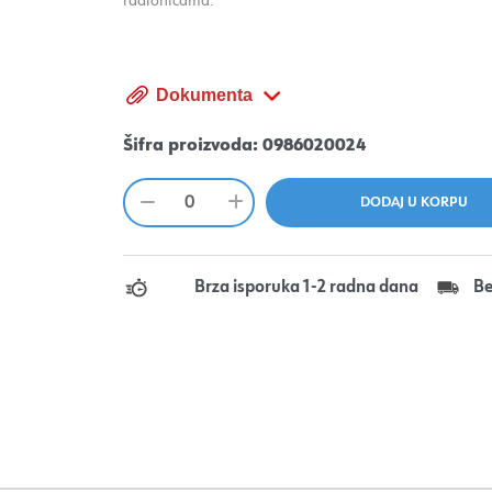
radionicama.
Dokumenta
Šifra proizvoda:
0986020024
Brza isporuka 1-2 radna dana
Be