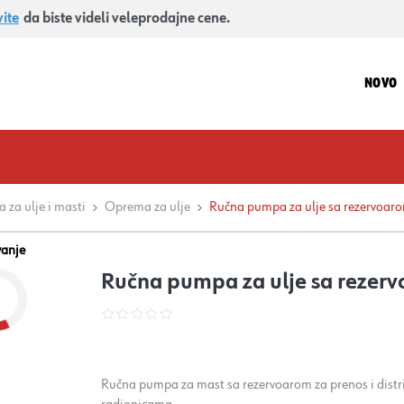
vite
da biste videli veleprodajne cene.
NOVO
za ulje i masti
Oprema za ulje
Ručna pumpa za ulje sa rezervoar
vanje
Ručna pumpa za ulje sa rezer
Ručna pumpa za mast sa rezervoarom za prenos i distr