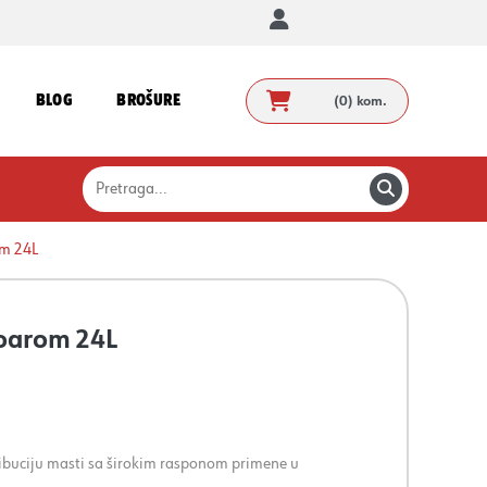
BLOG
BROŠURE
(0)
kom.
om 24L
voarom 24L
ibuciju masti sa širokim rasponom primene u