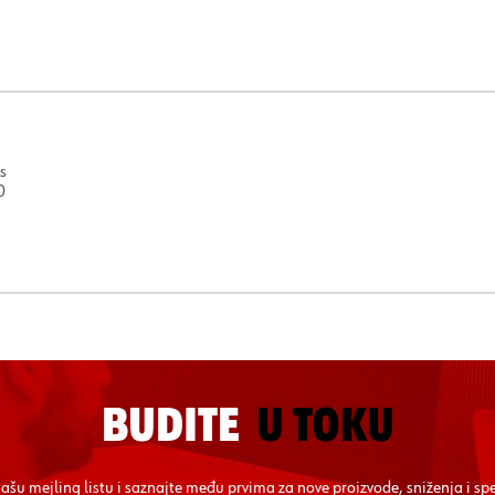
s
0
BUDITE
U TOKU
 našu mejling listu i saznajte među prvima za nove proizvode, sniženja i sp