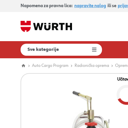
Napomena za pravna lica:
napravite nalog
ili se
prija
Sve kategorije
Auto Cargo Program
Radionička oprema
Oprema 
Učita