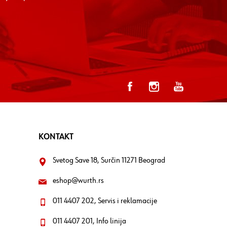
KONTAKT
Svetog Save 18, Surčin 11271 Beograd
eshop@wurth.rs
011 4407 202, Servis i reklamacije
011 4407 201, Info linija