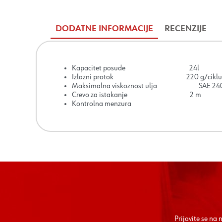
DODATNE INFORMACIJE
RECENZIJE
Kapacitet posude 24l
Izlazni protok 220 g/ciklu
Maksimalna viskoznost ulja SAE 24
Crevo za istakanje 2 m
Kontrolna menzura
Prijavite se na