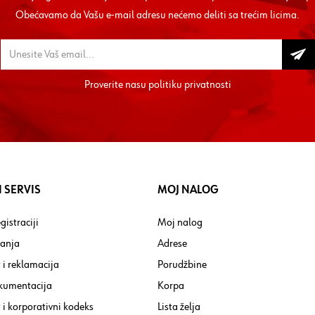
Obećavamo da Vašu e-mail adresu nećemo deliti sa trećim licima.
Proverite nasu
politiku privatnosti
 SERVIS
MOJ NALOG
gistraciji
Moj nalog
tanja
Adrese
 i reklamacija
Porudžbine
kumentacija
Korpa
i korporativni kodeks
Lista želja