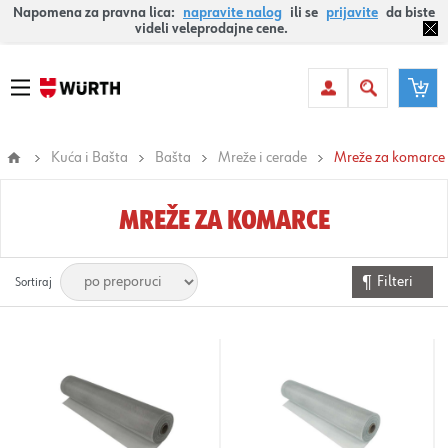
Napomena za pravna lica:
napravite nalog
ili se
prijavite
da biste
videli veleprodajne cene.
Kuća i Bašta
Bašta
Mreže i cerade
Mreže za komarce
MREŽE ZA KOMARCE
Filteri
Sortiraj