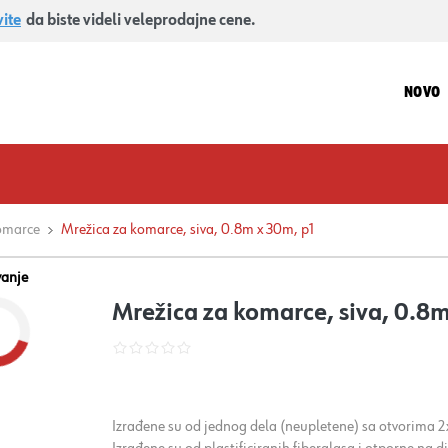
vite
da biste videli veleprodajne cene.
NOVO
omarce
Mrežica za komarce, siva, 0.8m x 30m, p1
vanje
Mrežica za komarce, siva, 0.8m
Izrađene su od jednog dela (neupletene) sa otvorima 