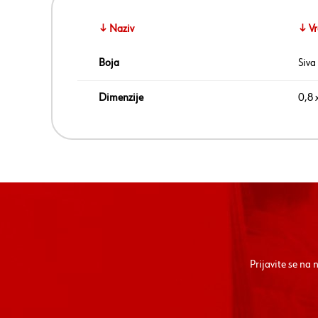
↓ Naziv
↓ Vr
Boja
Siva
Dimenzije
0,8 
Prijavite se na