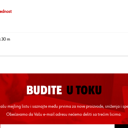
ednost
x 30 m
BUDITE
U TOKU
 našu mejling listu i saznajte među prvima za nove proizvode, sniženja i sp
Obećavamo da Vašu e-mail adresu nećemo deliti sa trećim licima.