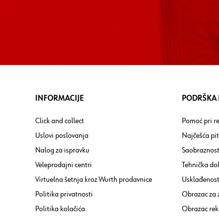
INFORMACIJE
PODRŠKA I
Click and collect
Pomoć pri re
Uslovi poslovanja
Najčešća pi
Nalog za ispravku
Saobraznost
Veleprodajni centri
Tehnička do
Virtuelna šetnja kroz Wurth prodavnice
Usklađenost 
Politika privatnosti
Obrazac za
Politika kolačića
Obrazac rek