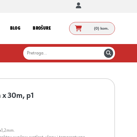
BLOG
BROŠURE
(0)
kom.
 x 30m, p1
2x1,2mm.