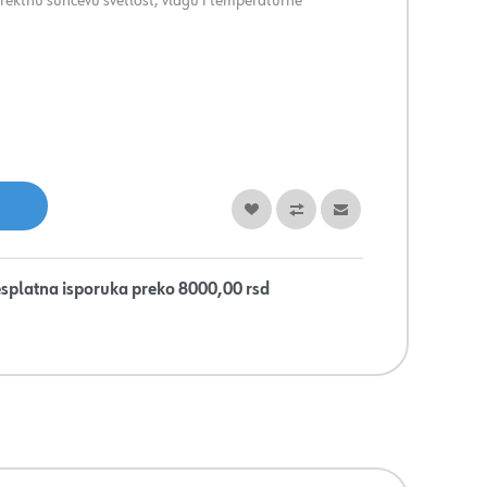
direktnu sunčevu svetlost, vlagu i temperaturne
splatna isporuka preko 8000,00 rsd