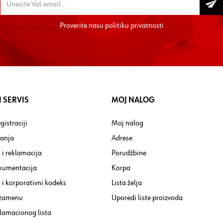
Proverite nasu
politiku privatnosti
 SERVIS
MOJ NALOG
gistraciji
Moj nalog
tanja
Adrese
 i reklamacija
Porudžbine
kumentacija
Korpa
i korporativni kodeks
Lista želja
 zamenu
Uporedi liste proizvoda
lamacionog lista