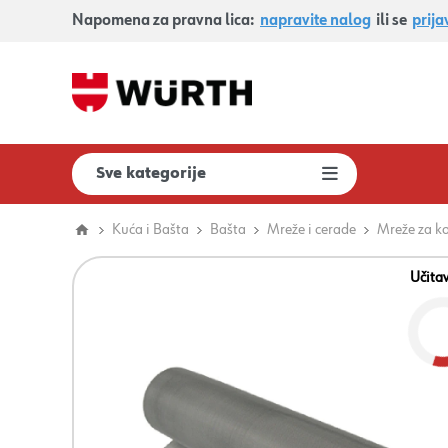
Napomena za pravna lica:
napravite nalog
ili se
prija
Sve kategorije
Kuća i Bašta
Bašta
Mreže i cerade
Mreže za k
Učita