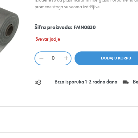
Izrađene su od plastificiranih fiberglasa i otporne na 
promene stoga su veoma izdržljive.
Šifra proizvoda:
FMN0830
Sve varijacije
Brza isporuka 1-2 radna dana
Be