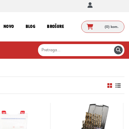
NOVO
BLOG
BROŠURE
(0)
kom.