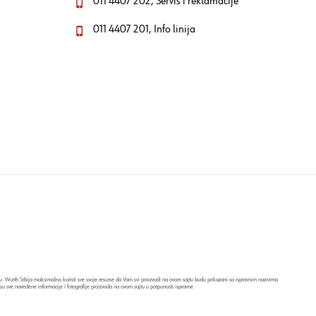
011 4407 202, Servis i reklamacije
011 4407 201, Info linija
. Wurth Srbija maksimalno koristi sve svoje resurse da Vam svi proizvodi na ovom sajtu budu prikazani sa ispravnim nazivima
su sve navedene informacije i fotografije proizvoda na ovom sajtu u potpunosti ispravne