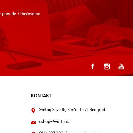
alne ponude. Obećavamo
KONTAKT
Svetog Save 18, Surčin 11271 Beograd
eshop@wurth.rs