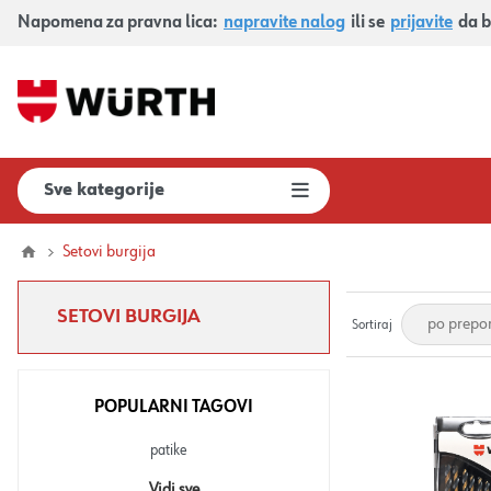
Napomena za pravna lica:
napravite nalog
ili se
prijavite
da b
Sve kategorije
Setovi burgija
SETOVI BURGIJA
Sortiraj
POPULARNI TAGOVI
patike
Vidi sve