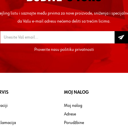
mejling listu i saznajte među prvima za nove proizvode, sniženja i specij
da Vašu e-mail adresu nećemo deliti sa trećim licima.
Proverite nasu
politiku privatnosti
RVIS
MOJ NALOG
aciji
Moj nalog
Adrese
klamacija
Porudžbine