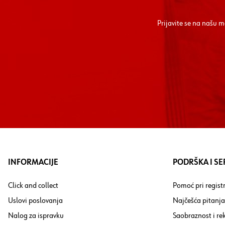
Prijavite se na našu 
INFORMACIJE
PODRŠKA I SE
Click and collect
Pomoć pri registr
Uslovi poslovanja
Najčešća pitanja
Nalog za ispravku
Saobraznost i re