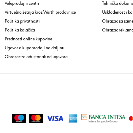
Veleprodajni centri
Tehnička dokume
Virtuelna šetnja kroz Wurth prodavnice
Usklađenost i ko
Politika privatnosti
Obrazac za zam
Politika kolačića
Obrazac reklama
Prednosti online kupovine
Ugovor o kupoprodaji na daljinu
Obrazac za odustanak od ugovora