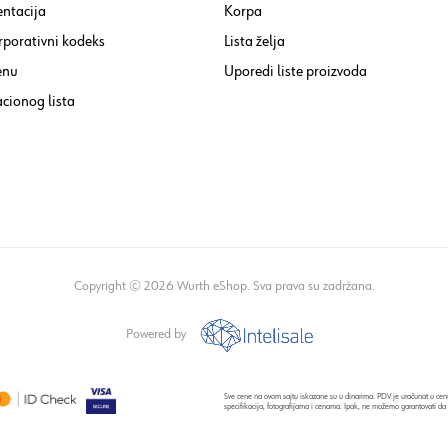
ntacija
Korpa
rporativni kodeks
Lista želja
enu
Uporedi liste proizvoda
cionog lista
Copyright © 2026 Wurth eShop. Sva prava su zadržana.
Powered by
Sve cene na ovom sajtu iskazane su u dinarima. PDV je uračunat u cenu
specifikacija, fotografijama i cenama. Ipak, ne možemo garantovati da 