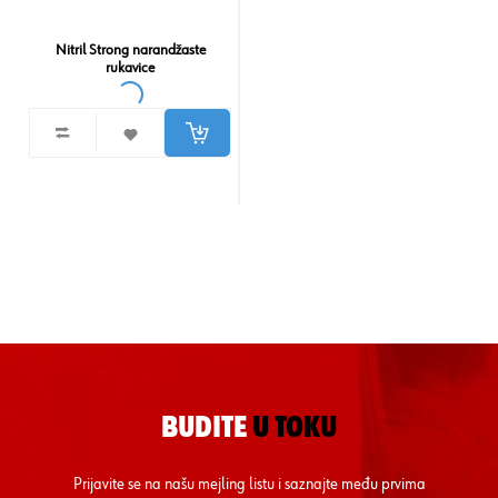
Nitril Strong narandžaste
rukavice
BUDITE
U TOKU
Prijavite se na našu mejling listu i saznajte među prvima