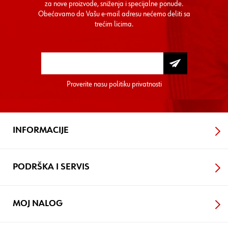
za nove proizvode, sniženja i specijalne ponude.
Obećavamo da Vašu e-mail adresu nećemo deliti sa
trećim licima.
Proverite nasu
politiku privatnosti
INFORMACIJE
PODRŠKA I SERVIS
MOJ NALOG