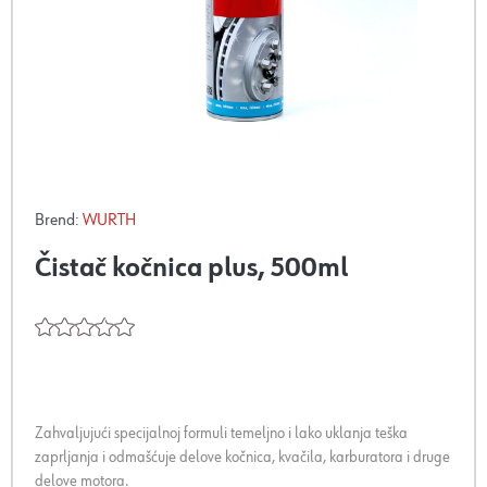
Brend:
WURTH
Čistač kočnica plus, 500ml
Zahvaljujući specijalnoj formuli temeljno i lako uklanja teška
zaprljanja i odmašćuje delove kočnica, kvačila, karburatora i druge
delove motora.