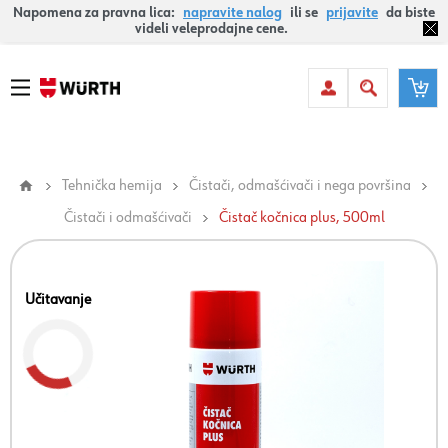
Napomena za pravna lica:
napravite nalog
ili se
prijavite
da biste
videli veleprodajne cene.
Tehnička hemija
Čistači, odmašćivači i nega površina
Čistači i odmašćivači
Čistač kočnica plus, 500ml
Učitavanje