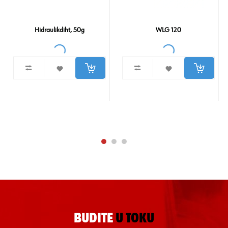
Hidraulikdiht, 50g
WLG 120
BUDITE
U TOKU