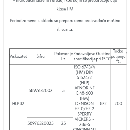
• hidraulični sistemi i uređaji kod kojih se preporučuju ulja
klase HM
Period zamene: u skladu sa preporukama proizvođača mašina
ili vozila.
Tačka
Pakovanje
Zadovoljava
Gustina
Vi
Viskozitet
Šifra
paljenja
lit.
specifikacije
pri 15 °C
p
°C
ISO 6743/4
(HM) DIN
51524/2
(HLP)
AFNOR NF
5897632002
5
E 48-603
(HM)
HLP 32
DENISON
872
200
HF-0/HF-2
SPERRY
VICKERS I-
58976320025
25
286-S