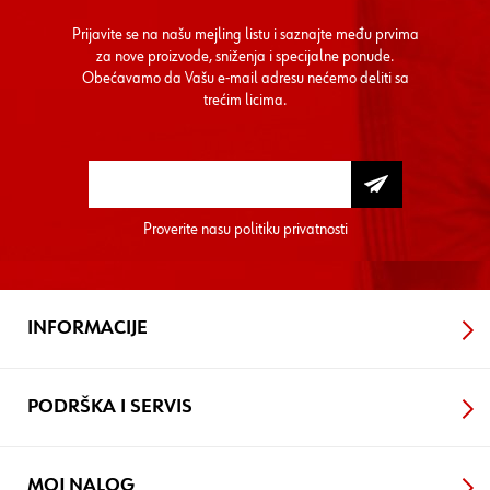
Prijavite se na našu mejling listu i saznajte među prvima
za nove proizvode, sniženja i specijalne ponude.
Obećavamo da Vašu e-mail adresu nećemo deliti sa
trećim licima.
Proverite nasu
politiku privatnosti
INFORMACIJE
PODRŠKA I SERVIS
MOJ NALOG