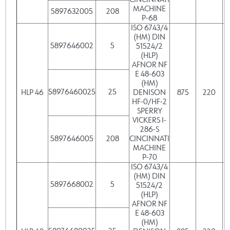
CINCINNATI
MACHINE
5897632005
208
P-68
ISO 6743/4
(HM) DIN
5897646002
5
51524/2
(HLP)
AFNOR NF
E 48-603
(HM)
58976460025
25
HLP 46
DENISON
875
220
HF-0/HF-2
SPERRY
VICKERS I-
286-S
5897646005
208
CINCINNATI
MACHINE
P-70
ISO 6743/4
(HM) DIN
5897668002
5
51524/2
(HLP)
AFNOR NF
E 48-603
(HM)