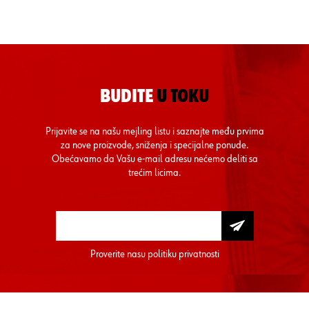
BUDITE
U TOKU
Prijavite se na našu mejling listu i saznajte među prvima
za nove proizvode, sniženja i specijalne ponude.
Obećavamo da Vašu e-mail adresu nećemo deliti sa
trećim licima.
Proverite nasu
politiku privatnosti