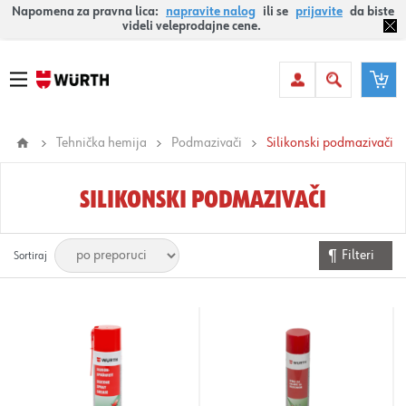
Napomena za pravna lica:
napravite nalog
ili se
prijavite
da biste
videli veleprodajne cene.
Tehnička hemija
Podmazivači
Silikonski podmazivači
SILIKONSKI PODMAZIVAČI
Filteri
Sortiraj