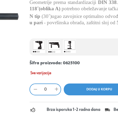
Geometrije prema standardizaciji
DIN 338
118˚(oblika A)
potrebno obeležavanje tačk
N tip
(30˚)ugao zavojnice
optimalno odvođe
u pari
- površinska obrada, zaštitni sloj od
Šifra proizvoda:
0625100
Sve varijacije
Brza isporuka 1-2 radna dana
Be