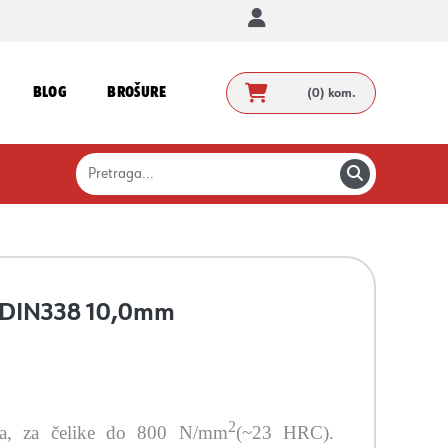
BLOG
BROŠURE
(0)
kom.
l, DIN338 10,0mm
2
ena, za čelike do 800 N/mm
(~23 HRC).