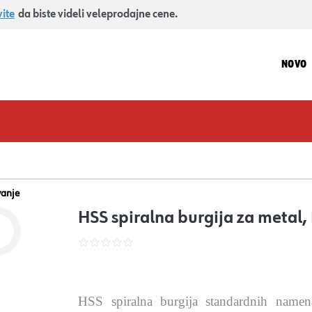
vite
da biste videli veleprodajne cene.
NOVO
vanje
HSS spiralna burgija za meta
HSS spiralna burgija standardnih nam