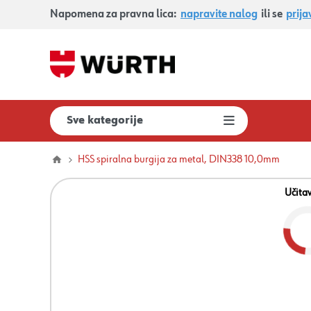
Napomena za pravna lica:
napravite nalog
ili se
prija
Sve kategorije
HSS spiralna burgija za metal, DIN338 10,0mm
Učita