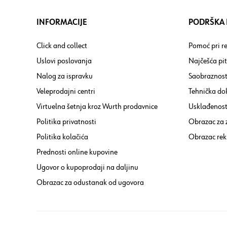
INFORMACIJE
PODRŠKA I
Click and collect
Pomoć pri re
Uslovi poslovanja
Najčešća pi
Nalog za ispravku
Saobraznost
Veleprodajni centri
Tehnička do
Virtuelna šetnja kroz Wurth prodavnice
Usklađenost 
Politika privatnosti
Obrazac za
Politika kolačića
Obrazac rek
Prednosti online kupovine
Ugovor o kupoprodaji na daljinu
Obrazac za odustanak od ugovora