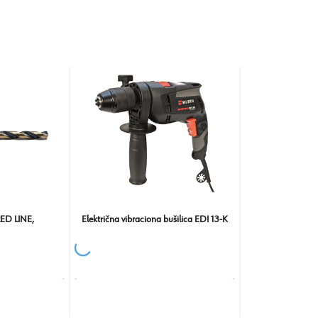
RED LINE,
Električna vibraciona bušilica EDI 13-K