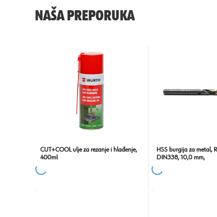
NAŠA PREPORUKA
CUT+COOL ulje za rezanje i hlađenje,
HSS burgija za metal, 
400ml
DIN338, 10,0 mm,