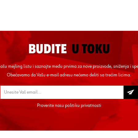
BUDITE
U TOKU
 našu mejling listu i saznajte među prvima za nove proizvode, sniženja i sp
Obećavamo da Vašu e-mail adresu nećemo deliti sa trećim licima.
Proverite nasu
politiku privatnosti