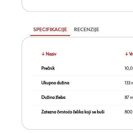
SPECIFIKACIJE
RECENZIJE
↓ Naziv
↓ Vr
Prečnik
10,
Ukupna dužina
133
Dužina žleba
87 
Zatezna čvrstoća čelika koji se buši
800