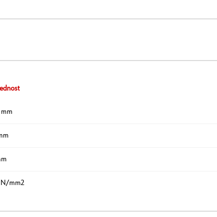
ednost
0 mm
 mm
mm
 N/mm2