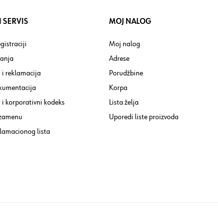
 SERVIS
MOJ NALOG
gistraciji
Moj nalog
tanja
Adrese
 i reklamacija
Porudžbine
kumentacija
Korpa
i korporativni kodeks
Lista želja
 zamenu
Uporedi liste proizvoda
lamacionog lista