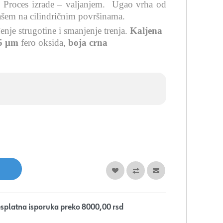
. Proces izrade – valjanjem.
Ugao vrha od
ašem na cilindričnim površinama.
nje strugotine i smanjenje trenja
.
Kaljena
5 µm
fero oksida,
boja crna
splatna isporuka preko 8000,00 rsd