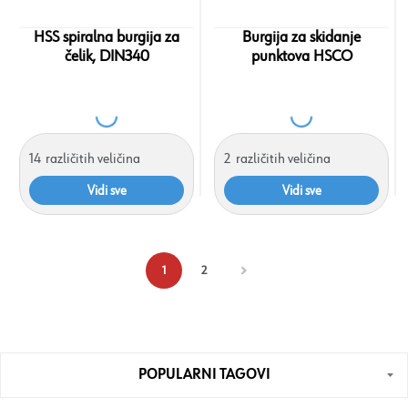
HSS spiralna burgija za
Burgija za skidanje
čelik, DIN340
punktova HSCO
14
različitih veličina
2
različitih veličina
Vidi sve
Vidi sve
1
2
POPULARNI TAGOVI