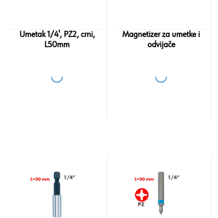
Umetak 1/4', PZ2, crni,
Magnetizer za umetke i
L50mm
odvijače