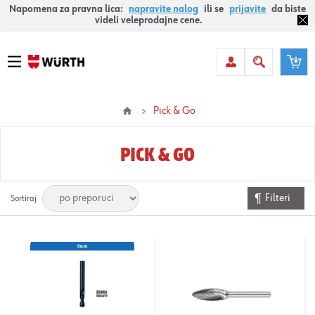
Napomena za pravna lica:
napravite nalog
ili se
prijavite
da biste
videli veleprodajne cene.
Pick & Go
PICK & GO
Filteri
Sortiraj