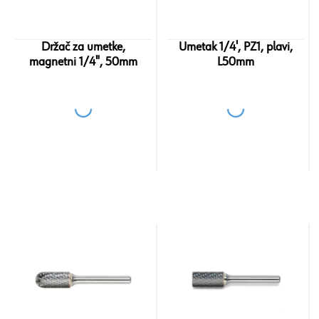
Držač za umetke,
Umetak 1/4', PZ1, plavi,
magnetni 1/4", 50mm
L50mm