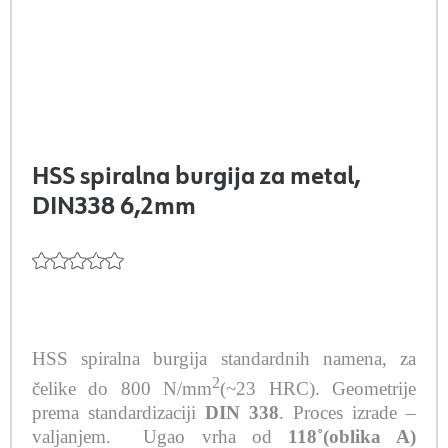
HSS spiralna burgija za metal,
DIN338 6,2mm
HSS spiralna burgija standardnih namena, za
2
čelike do 800 N/mm
(~23 HRC). Geometrije
prema standardizaciji
DIN 338
. Proces izrade –
valjanjem.
Ugao vrha od
118˚(oblika A)