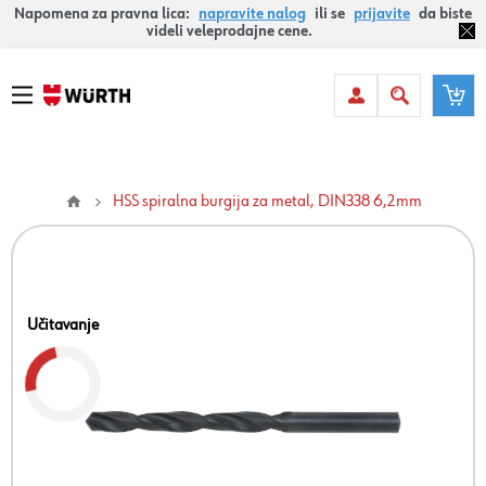
Napomena za pravna lica:
napravite nalog
ili se
prijavite
da biste
videli veleprodajne cene.
HSS spiralna burgija za metal, DIN338 6,2mm
Učitavanje