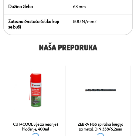
Dužina žleba
63 mm
Zatezna čvrstoća čelika koji
800 N/mm2
se buši
NAŠA PREPORUKA
CUT+COOL ulje za rezanje i
ZEBRA HSS spiralna burgija
hlađenje, 400ml
za metal, DIN 338/6,2mm