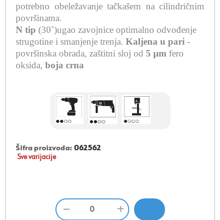
potrebno obeležavanje tačkašem na cilindričnim
površinama.
N tip
(30˚)ugao zavojnice
optimalno odvođenje
strugotine i smanjenje trenja
.
Kaljena u pari
-
površinska obrada, zaštitni sloj od
5 µm
fero
oksida,
boja crna
Šifra proizvoda:
062562
Sve varijacije