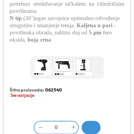
potrebno obeležavanje tačkašem na cilindričnim
površinama.
N tip
(30˚)ugao zavojnice
optimalno odvođenje
strugotine i smanjenje trenja
.
Kaljena u pari
-
površinska obrada, zaštitni sloj od
5 µm
fero
oksida,
boja crna
Šifra proizvoda:
062540
Sve varijacije