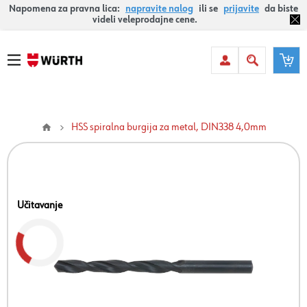
Napomena za pravna lica:
napravite nalog
ili se
prijavite
da biste
videli veleprodajne cene.
HSS spiralna burgija za metal, DIN338 4,0mm
Učitavanje