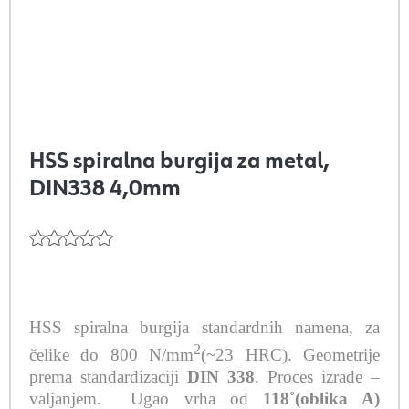
HSS spiralna burgija za metal,
DIN338 4,0mm
HSS spiralna burgija standardnih namena, za
2
čelike do 800 N/mm
(~23 HRC). Geometrije
prema standardizaciji
DIN 338
. Proces izrade –
valjanjem.
Ugao vrha od
118˚(oblika A)