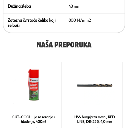
Dužina žleba
43 mm
Zatezna čvrstoća čelika koji
800 N/mm2
se buši
NAŠA PREPORUKA
CUT+COOL ulje za rezanje i
HSS burgija za metal, RED
hlađenje, 400ml
LINE, DIN338, 4,0 mm