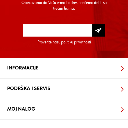
Obećavamo da Vašu e-mail adresu nećemo deliti sa
trećim licima.
Proverite nasu
politiku privatnosti
INFORMACIJE
PODRŠKA I SERVIS
MOJ NALOG