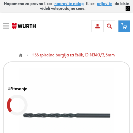
Napomena za pravna lica:
napravite nalog
ili se
prijavite
da biste
videli veleprodajne cene.
HSS spiralna burgija za čelik, DIN340/3,5mm
Učitavanje