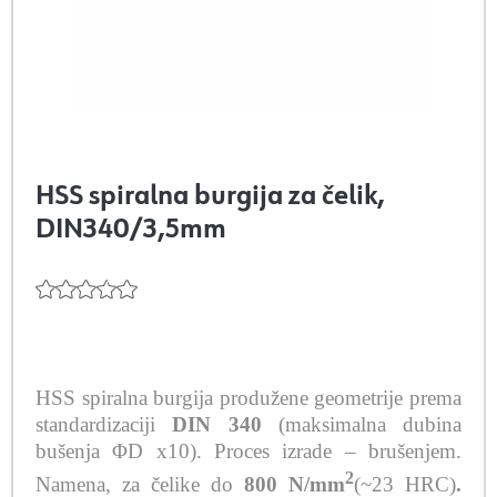
HSS spiralna burgija za čelik,
DIN340/3,5mm
HSS spiralna burgija produžene geometrije prema
standardizaciji
DIN 340
(maksimalna dubina
bušenja ΦD x10).
Proces izrade – brušenjem.
2
Namena, za čelike do
800 N/mm
(~23 HRC)
.