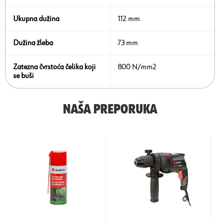
Ukupna dužina
112 mm
Dužina žleba
73 mm
Zatezna čvrstoća čelika koji
800 N/mm2
se buši
NAŠA PREPORUKA