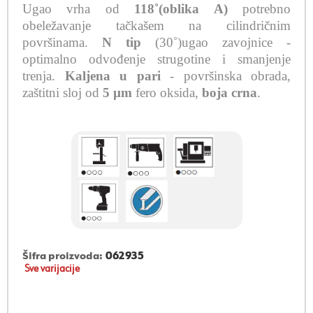
Ugao vrha od
118˚(oblika A)
potrebno
obeležavanje tačkašem na cilindričnim
površinama.
N tip
(30˚)ugao zavojnice -
optimalno odvođenje strugotine i smanjenje
trenja.
Kaljena u pari
- površinska obrada,
zaštitni sloj od
5 µm
fero oksida,
boja crna
.
Šifra proizvoda:
062935
Sve varijacije