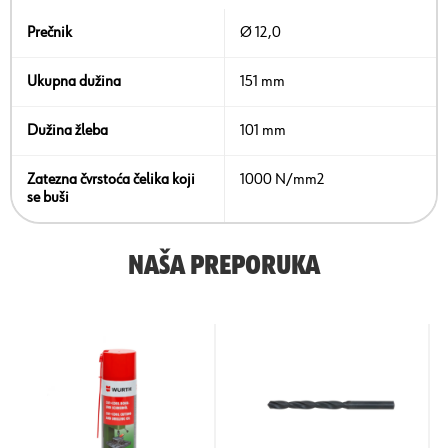
Prečnik
Ø 12,0
Ukupna dužina
151 mm
Dužina žleba
101 mm
Zatezna čvrstoća čelika koji
1000 N/mm2
se buši
NAŠA PREPORUKA