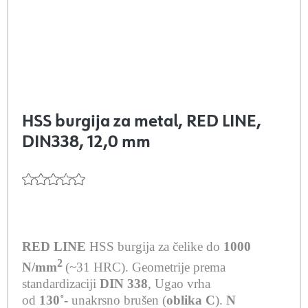
HSS burgija za metal, RED LINE,
DIN338, 12,0 mm
RED LINE
HSS burgija za čelike do
1000
2
N/mm
(~31 HRC).
Geometrije prema
standardizaciji
DIN 338
,
Ugao vrha
od
130˚-
unakrsno brušen (
oblika C
).
N