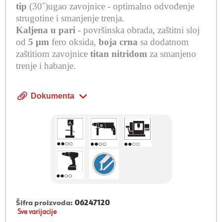
tip
(30˚)ugao zavojnice -
optimalno odvođenje
strugotine i smanjenje trenja
.
Kaljena u pari
- površinska obrada, zaštitni sloj
od
5 µ
m
fero
oksida
,
boja
crna
sa
dodatnom
za
š
titiom
zavojnice
titan
nitridom
za
smanjeno
trenje
i
habanje
.
Dokumenta
Šifra proizvoda:
06247120
Sve varijacije