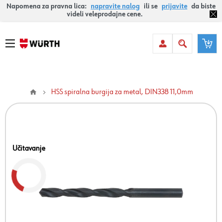
Napomena za pravna lica:
napravite nalog
ili se
prijavite
da biste
videli veleprodajne cene.
HSS spiralna burgija za metal, DIN338 11,0mm
Učitavanje