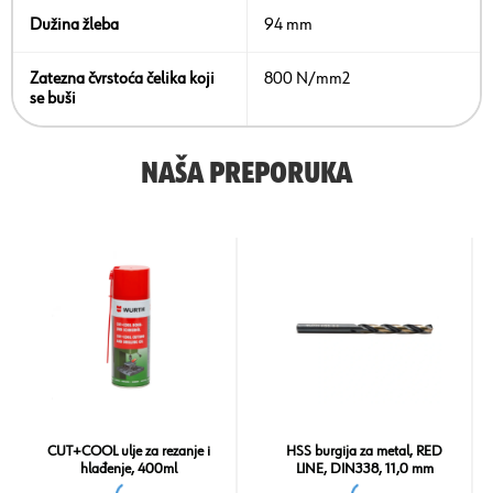
Dužina žleba
94 mm
Zatezna čvrstoća čelika koji
800 N/mm2
se buši
NAŠA PREPORUKA
CUT+COOL ulje za rezanje i
HSS burgija za metal, RED
hlađenje, 400ml
LINE, DIN338, 11,0 mm