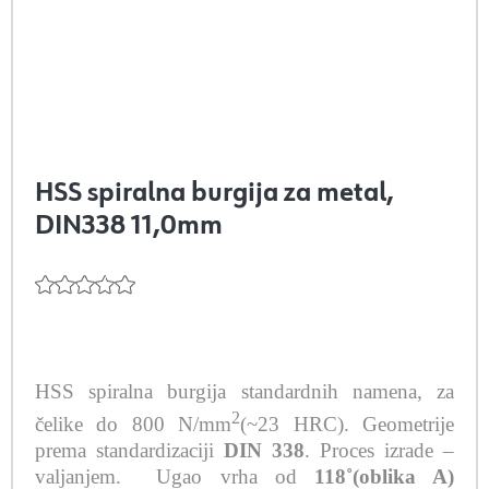
HSS spiralna burgija za metal,
DIN338 11,0mm
HSS spiralna burgija standardnih namena, za
2
čelike do 800 N/mm
(~23 HRC). Geometrije
prema standardizaciji
DIN 338
. Proces izrade –
valjanjem.
Ugao vrha od
118˚(oblika A)