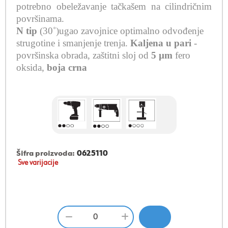
potrebno obeležavanje tačkašem na cilindričnim
površinama.
N tip
(30˚)ugao zavojnice
optimalno odvođenje
strugotine i smanjenje trenja
.
Kaljena u pari
-
površinska obrada, zaštitni sloj od
5 µm
fero
oksida,
boja crna
Šifra proizvoda:
0625110
Sve varijacije