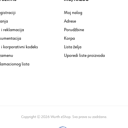
gistraciji
Moj nalog
tanja
Adrese
 i reklamacija
Porudžbine
kumentacija
Korpa
i korporativni kodeks
Lista želja
 zamenu
Uporedi liste proizvoda
lamacionog lista
Copyright © 2026 Wurth eShop. Sva prava su zadržana.