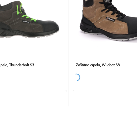
ipela, Thunderbolt S3
Zaštitna cipela, Wildcat S3