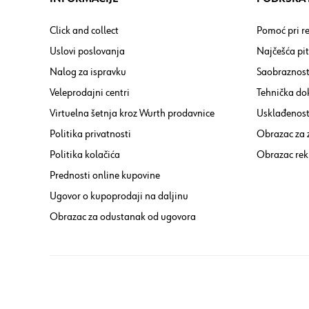
Click and collect
Pomoć pri re
Uslovi poslovanja
Najčešća pi
Nalog za ispravku
Saobraznost
Veleprodajni centri
Tehnička do
Virtuelna šetnja kroz Wurth prodavnice
Usklađenost 
Politika privatnosti
Obrazac za
Politika kolačića
Obrazac rek
Prednosti online kupovine
Ugovor o kupoprodaji na daljinu
Obrazac za odustanak od ugovora