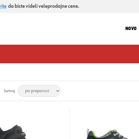
vite
da biste videli veleprodajne cene.
NOVO
Sortiraj