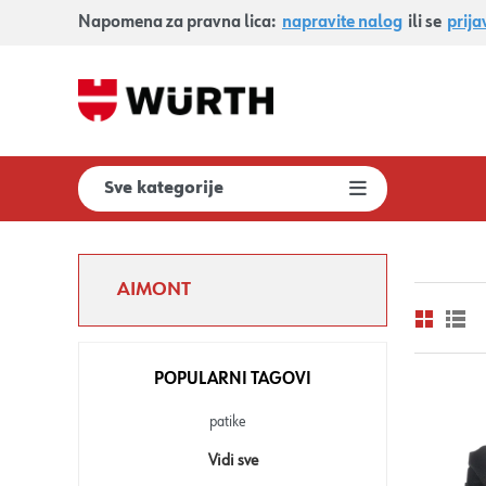
Napomena za pravna lica:
napravite nalog
ili se
prija
Sve kategorije
AIMONT
POPULARNI TAGOVI
patike
Vidi sve