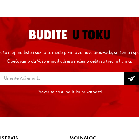
BUDITE
U TOKU
 našu mejling listu i saznajte među prvima za nove proizvode, sniženja i sp
Obećavamo da Vašu e-mail adresu nećemo deliti sa trećim licima.
Proverite nasu
politiku privatnosti
 SERVIS
MOJ NALOG