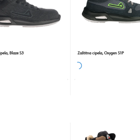
ipela, Blaze S3
Zaštitna cipela, Oxygen S1P