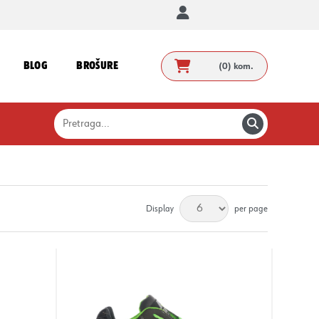
BLOG
BROŠURE
(0)
kom.
Display
per page