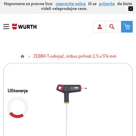
Napomena za pravna lica:
napravite nalog
ili se
prijavite
da biste
videli veleprodajne cene.
ZEBRA T-odvijač, imbus prihvat 2,5 x 174 mm
Učitavanje