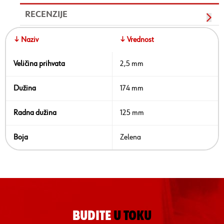
RECENZIJE
↓ Naziv
↓ Vrednost
Veličina prihvata
2,5 mm
Dužina
174 mm
Radna dužina
125 mm
Boja
Zelena
BUDITE
U TOKU