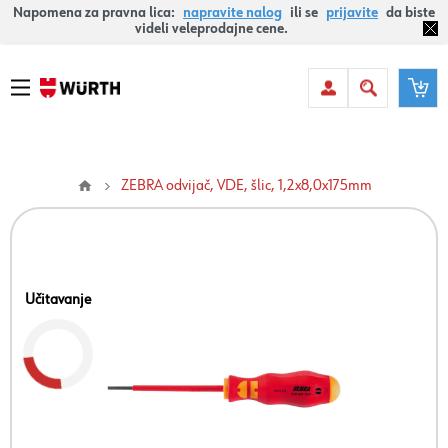
Napomena za pravna lica:
napravite nalog
ili se
prijavite
da biste
videli veleprodajne cene.
ZEBRA odvijač, VDE, šlic, 1,2x8,0x175mm
Učitavanje