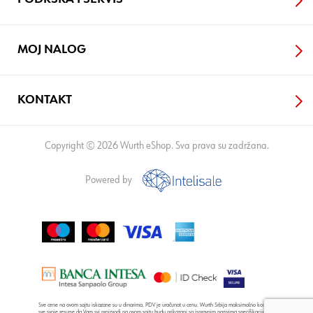
MOJ NALOG
KONTAKT
Copyright © 2026 Wurth eShop. Sva prava su zadržana.
Powered by
Sve cene na ovom sajtu iskazane su u dinarima. PDV je uračunat u cenu. Wurth Srbija maksimalno koristi
sve svoje resurse da Vam svi proizvodi na ovom sajtu budu prikazani sa ispravnim nazivima specifikacija,