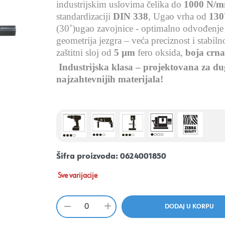
industrijskim uslovima čelika do
1000 N/
standardizaciji
DIN 338
,
Ugao vrha od
130
(30˚)ugao zavojnice -
optimalno odvođenje s
geometrija jezgra – veća preciznost i stabiln
zaštitni sloj od
5 µm
fero oksida,
boja crn
Industrijska klasa – projektovana za d
najzahtevnijih materijala!
Šifra proizvoda:
0624001850
Sve varijacije