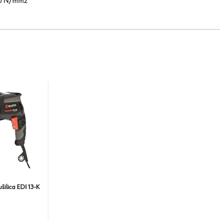
0 N/mm2
ušilica EDI 13-K