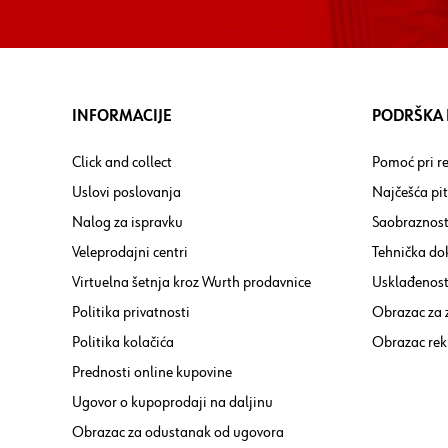
INFORMACIJE
PODRŠKA I
Click and collect
Pomoć pri re
Uslovi poslovanja
Najčešća pi
Nalog za ispravku
Saobraznost
Veleprodajni centri
Tehnička do
Virtuelna šetnja kroz Wurth prodavnice
Usklađenost 
Politika privatnosti
Obrazac za
Politika kolačića
Obrazac rek
Prednosti online kupovine
Ugovor o kupoprodaji na daljinu
Obrazac za odustanak od ugovora