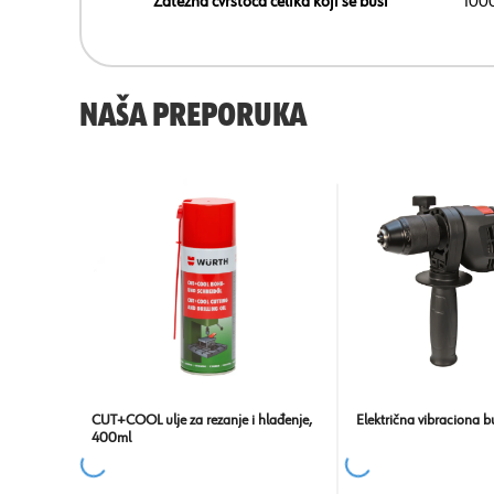
Zatezna čvrstoća čelika koji se buši
100
NAŠA PREPORUKA
CUT+COOL ulje za rezanje i hlađenje,
Električna vibraciona b
400ml