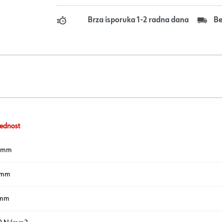
Brza isporuka 1-2 radna dana
Be
ednost
5 mm
 mm
 mm