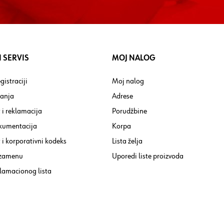
 SERVIS
MOJ NALOG
gistraciji
Moj nalog
tanja
Adrese
 i reklamacija
Porudžbine
kumentacija
Korpa
i korporativni kodeks
Lista želja
 zamenu
Uporedi liste proizvoda
lamacionog lista