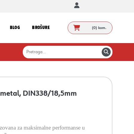
BLOG
BROŠURE
(0)
kom.
a metal, DIN338/18,5mm
izovana za maksimalne performanse u