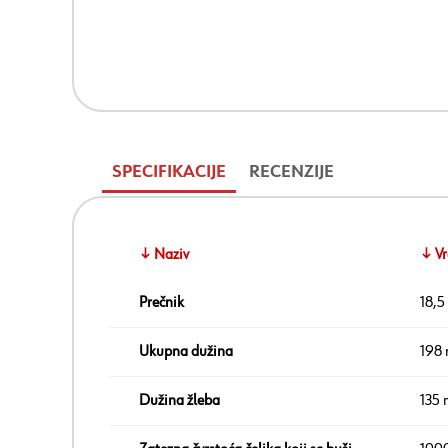
SPECIFIKACIJE
RECENZIJE
↓ Naziv
↓ Vr
Prečnik
18,
Ukupna dužina
198
Dužina žleba
135