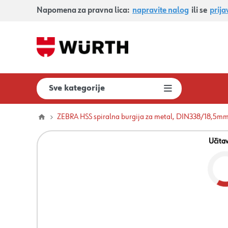
Napomena za pravna lica:
napravite nalog
ili se
prija
Sve kategorije
ZEBRA HSS spiralna burgija za metal, DIN338/18,5m
Učita