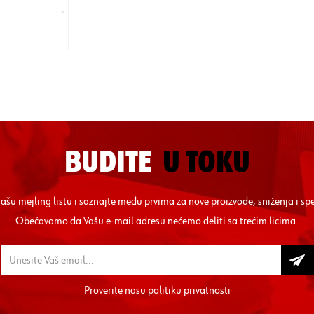
BUDITE
U TOKU
 našu mejling listu i saznajte među prvima za nove proizvode, sniženja i sp
Obećavamo da Vašu e-mail adresu nećemo deliti sa trećim licima.
Proverite nasu
politiku privatnosti