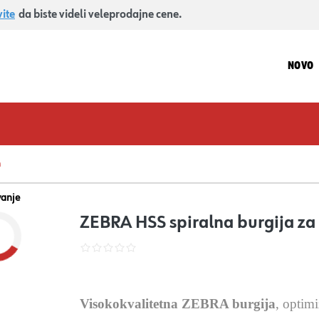
vite
da biste videli veleprodajne cene.
NOVO
m
vanje
ZEBRA HSS spiralna burgija z
Visokokvalitetna ZEBRA burgija
, optim