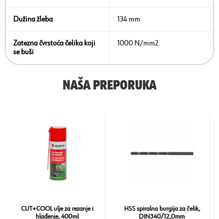
Dužina žleba
134 mm
Zatezna čvrstoća čelika koji
1000 N/mm2
se buši
NAŠA PREPORUKA
CUT+COOL ulje za rezanje i
HSS spiralna burgija za čelik,
hlađenje, 400ml
DIN340/12,0mm