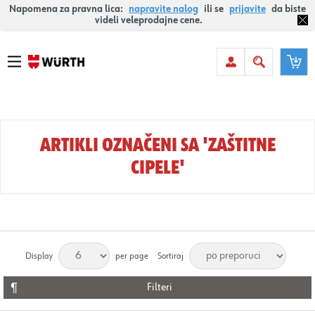
Napomena za pravna lica:
napravite nalog
ili se
prijavite
da biste
videli veleprodajne cene.
ARTIKLI OZNAČENI SA 'ZAŠTITNE
CIPELE'
Display
per page
Sortiraj
Filteri