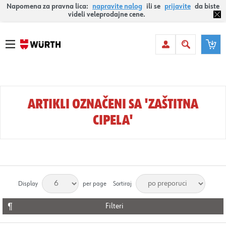
Napomena za pravna lica:
napravite nalog
ili se
prijavite
da biste
videli veleprodajne cene.
ARTIKLI OZNAČENI SA 'ZAŠTITNA
CIPELA'
Display
per page
Sortiraj
Filteri