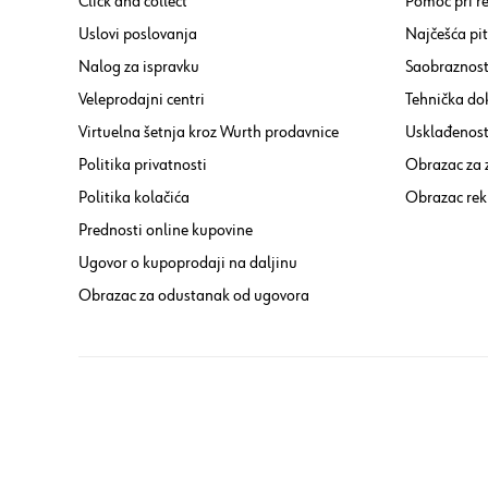
Click and collect
Pomoć pri re
Uslovi poslovanja
Najčešća pi
Nalog za ispravku
Saobraznost
Veleprodajni centri
Tehnička do
Virtuelna šetnja kroz Wurth prodavnice
Usklađenost 
Politika privatnosti
Obrazac za
Politika kolačića
Obrazac rek
Prednosti online kupovine
Ugovor o kupoprodaji na daljinu
Obrazac za odustanak od ugovora