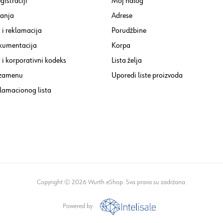
gistraciji
Moj nalog
tanja
Adrese
 i reklamacija
Porudžbine
kumentacija
Korpa
i korporativni kodeks
Lista želja
 zamenu
Uporedi liste proizvoda
lamacionog lista
Copyright © 2026 Wurth eShop. Sva prava su zadržana.
Powered by