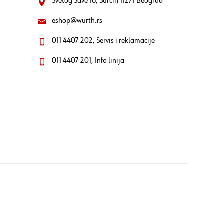
Svetog Save 18, Surčin 11271 Beograd
eshop@wurth.rs
011 4407 202, Servis i reklamacije
011 4407 201, Info linija