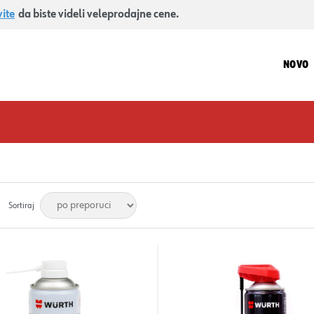
vite
da biste videli veleprodajne cene.
NOVO
Sortiraj