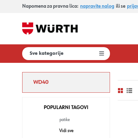
Napomena za pravna lica:
napravite nalog
ili se
prija
Sve kategorije
WD40
POPULARNI TAGOVI
patike
Vidi sve