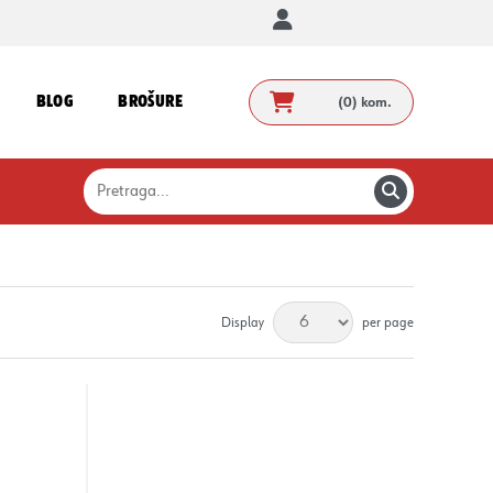
BLOG
BROŠURE
(0)
kom.
Display
per page