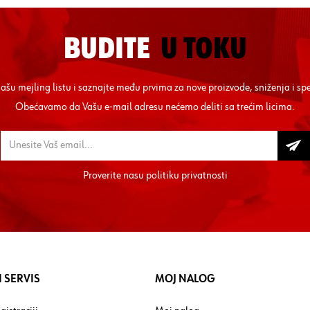
BUDITE
U TOKU
 našu mejling listu i saznajte među prvima za nove proizvode, sniženja i sp
Obećavamo da Vašu e-mail adresu nećemo deliti sa trećim licima.
Proverite nasu
politiku privatnosti
 SERVIS
MOJ NALOG