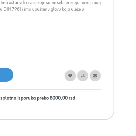
a. Ima oštar vrh i ivice koje same sebi urezuju navoj zbog
u DIN 7981 i ima upuštenu glavu koja uleže u
splatna isporuka preko 8000,00 rsd