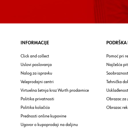
INFORMACIJE
PODRŠKA I
Click and collect
Pomoć pri re
Uslovi poslovanja
Najčešća pi
Nalog za ispravku
Saobraznost
Veleprodajni centri
Tehnička do
Virtuelna šetnja kroz Wurth prodavnice
Usklađenost 
Politika privatnosti
Obrazac za
Politika kolačića
Obrazac rek
Prednosti online kupovine
Ugovor o kupoprodaji na daljinu