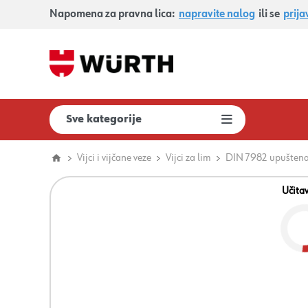
Napomena za pravna lica:
napravite nalog
ili se
prija
Sve kategorije
Vijci i vijčane veze
Vijci za lim
DIN 7982 upuštena
Učita