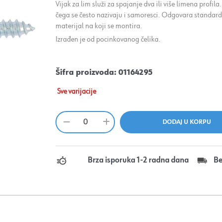
Vijak za lim služi za spajanje dva ili više limena profil
čega se često nazivaju i samoresci. Odgovara standard
materijal na koji se montira.
Izrađen je od pocinkovanog čelika.
Šifra proizvoda:
01164295
Sve varijacije
Brza isporuka 1-2 radna dana
Be