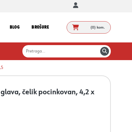
BLOG
BROŠURE
(0)
kom.
,5
glava, čelik pocinkovan, 4,2 x