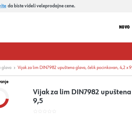
vite
da biste videli veleprodajne cene.
NOVO
 glava
Vijak za lim DIN7982 upuštena glava, čelik pocinkovan, 4,2 x 9
vanje
Vijak za lim DIN7982 upuštena 
9,5