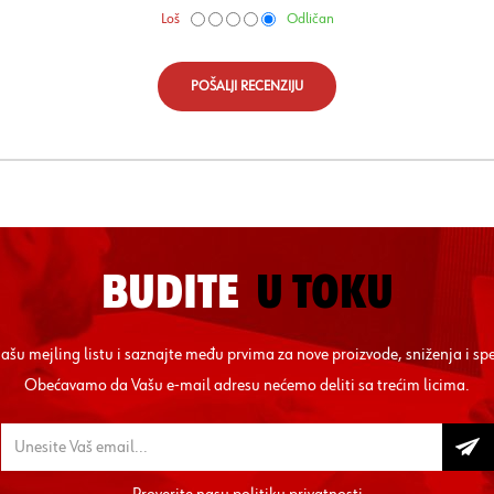
Loš
Odličan
POŠALJI RECENZIJU
BUDITE
U TOKU
 našu mejling listu i saznajte među prvima za nove proizvode, sniženja i sp
Obećavamo da Vašu e-mail adresu nećemo deliti sa trećim licima.