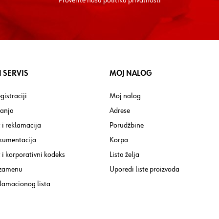
Proverite nasu
politiku privatnosti
 SERVIS
MOJ NALOG
gistraciji
Moj nalog
tanja
Adrese
 i reklamacija
Porudžbine
kumentacija
Korpa
i korporativni kodeks
Lista želja
 zamenu
Uporedi liste proizvoda
lamacionog lista