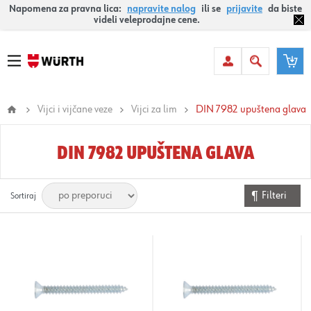
Napomena za pravna lica:
napravite nalog
ili se
prijavite
da biste
videli veleprodajne cene.
Vijci i vijčane veze
Vijci za lim
DIN 7982 upuštena glava
DIN 7982 UPUŠTENA GLAVA
Filteri
Sortiraj